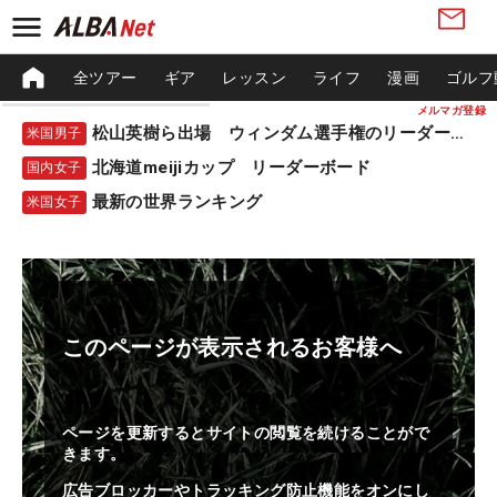
全ツアー
ギア
レッスン
ライフ
漫画
ゴルフ
メルマガ登録
松山英樹ら出場 ウィンダム選手権のリーダーボード
米国男子
北海道meijiカップ リーダーボード
国内女子
最新の世界ランキング
米国女子
このページが表示されるお客様へ
ページを更新するとサイトの閲覧を続けることがで
きます。
広告ブロッカーやトラッキング防止機能をオンにし