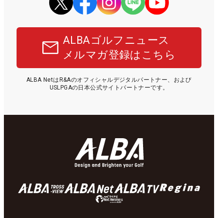
ALBAゴルフニュース
メルマガ登録はこちら
ALBA NetはR&Aのオフィシャルデジタルパートナー、および
USLPGAの日本公式サイトパートナーです。