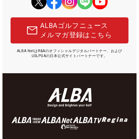
ALBAゴルフニュース
メルマガ登録はこちら
ALBA NetはR&Aのオフィシャルデジタルパートナー、および
USLPGAの日本公式サイトパートナーです。