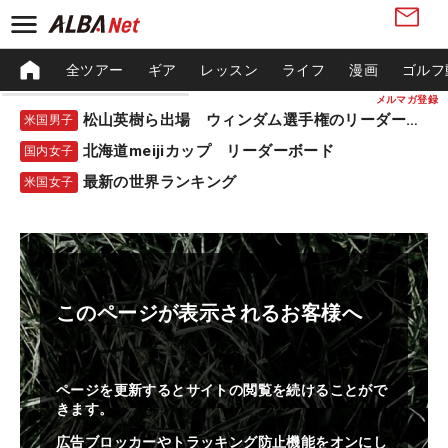
全ツアー
ギア
レッスン
ライフ
漫画
ゴルフ
メルマガ登録
松山英樹ら出場 ウィンダム選手権のリーダーボード
米国男子
北海道meijiカップ リーダーボード
国内女子
最新の世界ランキング
米国女子
このページが表示されるお客様へ
ページを更新するとサイトの閲覧を続けることがで
きます。
広告ブロッカーやトラッキング防止機能をオンにし