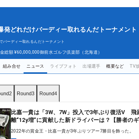
A 夏に爆発どれだけバーディー取れるんだトーナメント
どこまでバーディー取れるんだトーナメント
金総額
¥60,000,000
御前水ゴルフ倶楽部（北海道）
組み合せ
ニュース
ライブフォト
出場選手
概要など
TV
und2
Round3
Round4
比嘉一貴は「3W、7W」投入で3年ぶり復活V 飛
離“12y増”に貢献した新ドライバーは？【勝者の
2022年の賞金王・比嘉一貴が3年ぶりツアー7勝目を飾った。