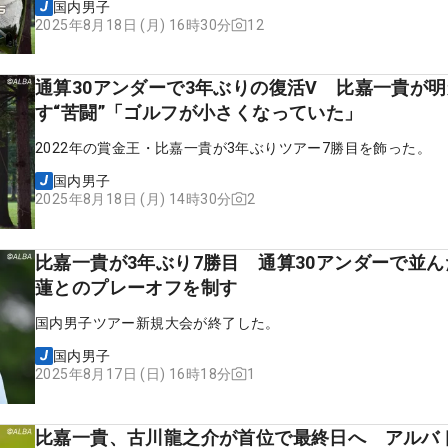
国内男子
12
2025年8月18日 (月) 16時30分
通算30アンダーで3年ぶりの復活V 比嘉一貴が明
す“苦闘”「ゴルフが小さくなっていた」
2022年の賞金王・比嘉一貴が3年ぶりツアー7勝目を飾った。
国内男子
2
2025年8月18日 (月) 14時30分
比嘉一貴が3年ぶり7勝目 通算30アンダーで並
蓮とのプレーオフを制す
国内男子ツアー新規大会が終了した。
国内男子
1
2025年8月17日 (日) 16時18分
比嘉一貴、古川龍之介が首位で最終日へ アルバ