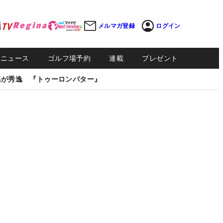
メルマガ登録
ログイン
Sニュース
ゴルフ場予約
連載
プレゼント
感が秀逸 『トゥーロンパター』