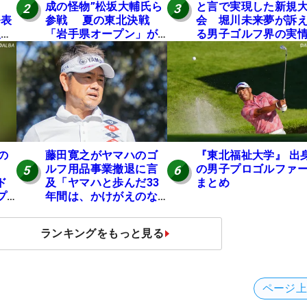
成の怪物”松坂大輔氏ら
と言で実現した新規
2
3
発表
参戦 夏の東北決戦
会 堀川未来夢が訴
入し
「岩手県オープン」が8
る男子ゴルフ界の実
い
日開幕
と開催の舞台裏
の
の
藤田寛之がヤマハのゴ
『東北福祉大学』 出
ルフ用品事業撤退に言
の男子プロゴルファ
5
6
ド
及「ヤマハと歩んだ33
まとめ
プ
年間は、かけがえのな
い時間」
ランキングをもっと見る
ページ