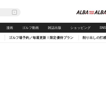
漫画
ゴルフ動画
雑誌出版
ショッピング
SN
ゴルフ場予約／毎週更新！限定優待プラン
削り出しの打