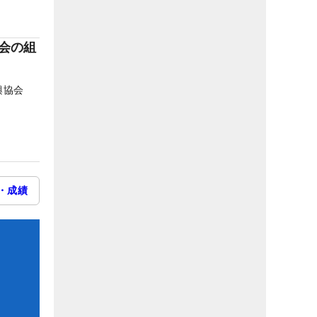
大会の組
興協会
・成績