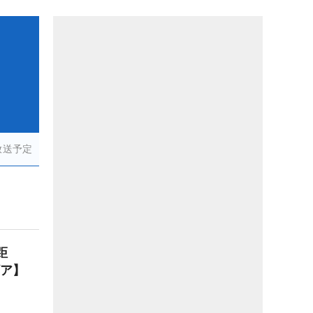
放送予定
距
ギア】