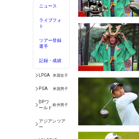
ニュース
ライブフォ
ト
ツアー登録
選手
記録・成績
LPGA
米国女子
PGA
米国男子
DPワ
欧州男子
ールド
アジアンツア
ー