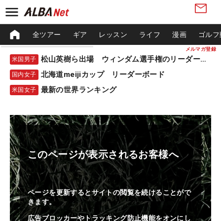
全ツアー
ギア
レッスン
ライフ
漫画
ゴルフ
メルマガ登録
松山英樹ら出場 ウィンダム選手権のリーダーボード
米国男子
北海道meijiカップ リーダーボード
国内女子
最新の世界ランキング
米国女子
このページが表示されるお客様へ
ページを更新するとサイトの閲覧を続けることがで
きます。
広告ブロッカーやトラッキング防止機能をオンにし