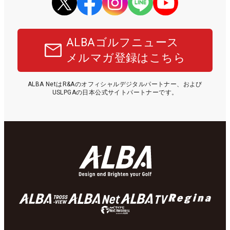
ALBAゴルフニュース
メルマガ登録はこちら
ALBA NetはR&Aのオフィシャルデジタルパートナー、および
USLPGAの日本公式サイトパートナーです。