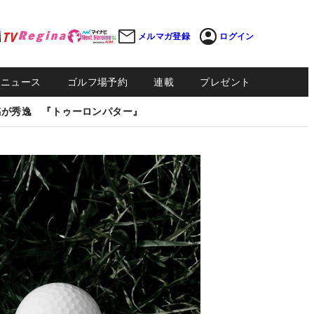
メルマガ登録
ログイン
Sニュース
ゴルフ場予約
連載
プレゼント
感が秀逸 『トゥーロンパター』