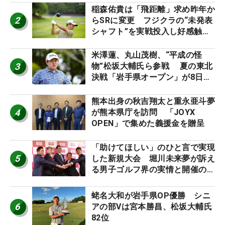
稲森佑貴は「飛距離」求め昨年か
2
らSRに変更 フジクラの“未発表
シャフト”を実戦投入し好感触
「つかまえにいける」【男子ツア
ーのヒトネタ！】
米澤蓮、丸山茂樹、“平成の怪
3
物”松坂大輔氏ら参戦 夏の東北
決戦「岩手県オープン」が8日開
幕
熊本出身の秋吉翔太と重永亜斗夢
4
が熊本県庁を訪問 「JOYX
OPEN」で集めた義援金を贈呈
「助けてほしい」のひと言で実現
5
した新規大会 堀川未来夢が訴え
る男子ゴルフ界の実情と開催の舞
台裏
蛯名大和が岩手県OP優勝 シニ
6
アの部Vは宮本勝昌、松坂大輔氏
82位