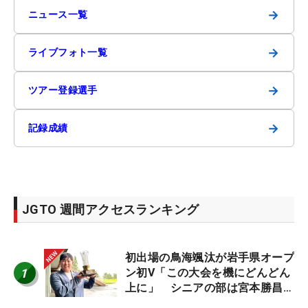
→
ニュース一覧
→
ライブフォト一覧
→
ツアー登録選手
→
記録成績
JGTO 週間アクセスランキング
初出場の鳥海颯汰が岩手県オープ
1
ン初V「この大会を機にどんどん
上に」 シニアの部は宮本勝昌が
連覇