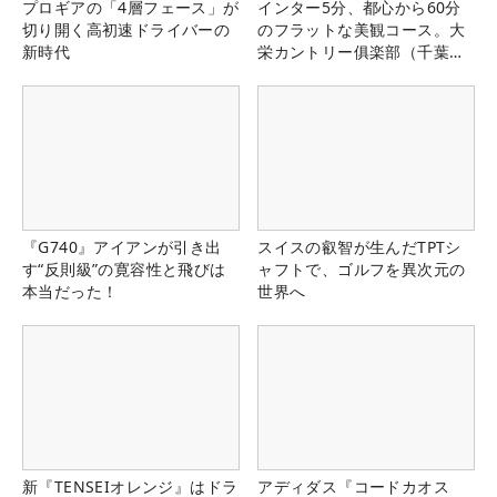
プロギアの「4層フェース」が
インター5分、都心から60分
切り開く高初速ドライバーの
のフラットな美観コース。大
新時代
栄カントリー俱楽部（千葉
県）
『G740』アイアンが引き出
スイスの叡智が生んだTPTシ
す“反則級”の寛容性と飛びは
ャフトで、ゴルフを異次元の
本当だった！
世界へ
新『TENSEIオレンジ』はドラ
アディダス『コードカオス