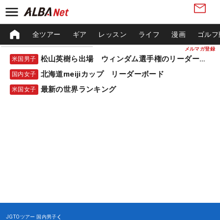
全ツアー
ギア
レッスン
ライフ
漫画
ゴルフ
メルマガ登録
松山英樹ら出場 ウィンダム選手権のリーダーボード
米国男子
北海道meijiカップ リーダーボード
国内女子
最新の世界ランキング
米国女子
JGTOツアー
国内男子