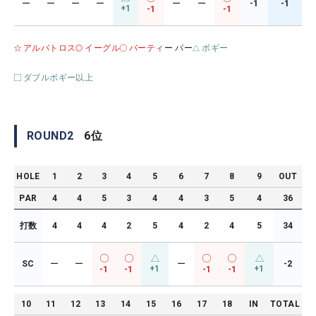
ー
ー
ー
ー
ー
ー
-1
-1
+1
-1
-1
アルバトロス
イーグル
バーティ
ー パー
ボギー
ダブルボギー以上
ROUND
2
6
位
HOLE
1
2
3
4
5
6
7
8
9
OUT
PAR
4
4
5
3
4
4
3
5
4
36
打数
4
4
4
2
5
4
2
4
5
34
SC
ー
ー
ー
-2
+1
+1
-1
-1
-1
-1
10
11
12
13
14
15
16
17
18
IN
TOTAL