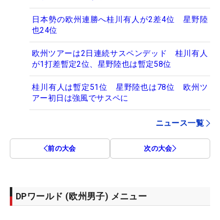
日本勢の欧州連勝へ桂川有人が2差4位 星野陸
也24位
欧州ツアーは2日連続サスペンデッド 桂川有人
が1打差暫定2位、星野陸也は暫定58位
桂川有人は暫定51位 星野陸也は78位 欧州ツ
アー初日は強風でサスペに
ニュース一覧
前の大会
次の大会
DPワールド (欧州男子) メニュー