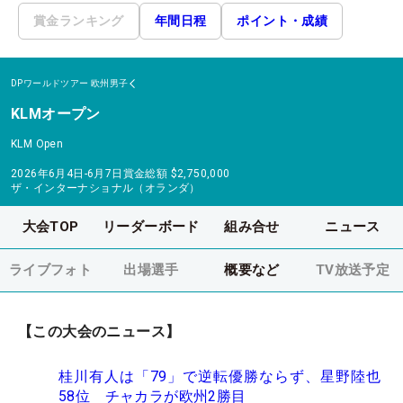
賞金ランキング
年間日程
ポイント・成績
DPワールドツアー
欧州男子
KLMオープン
KLM Open
2026年6月4日-6月7日
賞金総額
$2,750,000
ザ・インターナショナル（オランダ）
大会TOP
リーダーボード
組み合せ
ニュース
ライブフォト
出場選手
概要など
TV放送予定
【この大会のニュース】
桂川有人は「79」で逆転優勝ならず、星野陸也
58位 チャカラが欧州2勝目