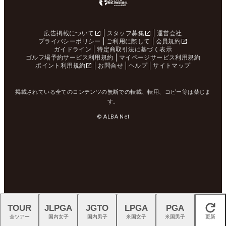
広告掲載について
スタッフ募集
運営会社
プライバシーポリシー
ご利用に際して
会員規約
ガイドライン
特定商取引法に基づく表示
ゴルフ場予約サービス利用規約
マイページサービス利用規約
ポイント利用規約
お問合せ
ヘルプ
サイトマップ
掲載されている全てのコンテンツの無断での転載、転用、コピー等は禁じま
す。
© ALBA Net
TOUR
JLPGA
JGTO
LPGA
PGA
閉じる
全ツアー
国内女子
国内男子
米国女子
米国男子
更新