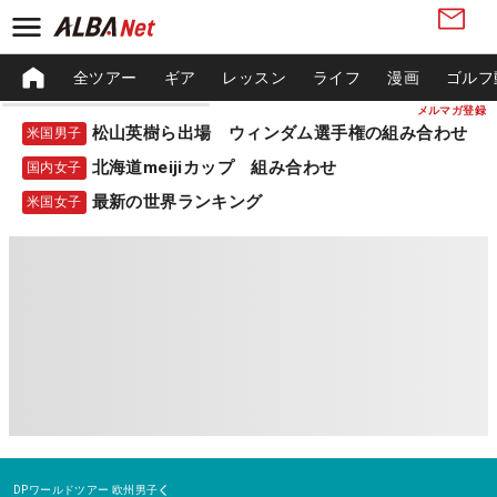
全ツアー
ギア
レッスン
ライフ
漫画
ゴルフ
メルマガ登録
松山英樹ら出場 ウィンダム選手権の組み合わせ
米国男子
北海道meijiカップ 組み合わせ
国内女子
最新の世界ランキング
米国女子
DPワールドツアー
欧州男子