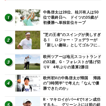
中島啓太は28位、桂川有人は50
1
位で最終日へ ドイツの35歳が
初優勝へ単独首位キープ
“芝の王者”のスイングが美しすぎ
2
る！ ロジャー・フェデラーが
「新しい趣味」としてゴルフに挑
戦中！
欧州ツアーは地元スコットランド
3
の32歳、G・フォレストが逃げ切
りV 4年ぶりの通算2勝目
欧州初Vの中島啓太が帰国 帰路
4
の“3時間半”で考えた「なんで優
勝できたのか」
R・マキロイがパー4で1オン成功
5
するも… グリーン上には前の組