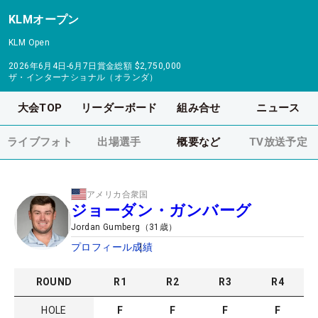
KLMオープン
KLM Open
2026年6月4日-6月7日
賞金総額
$2,750,000
ザ・インターナショナル（オランダ）
大会TOP
リーダーボード
組み合せ
ニュース
ライブフォト
出場選手
概要など
TV放送予定
アメリカ合衆国
ジョーダン・ガンバーグ
Jordan Gumberg
（
31
歳）
プロフィール
成績
ROUND
R
1
R
2
R
3
R
4
HOLE
F
F
F
F