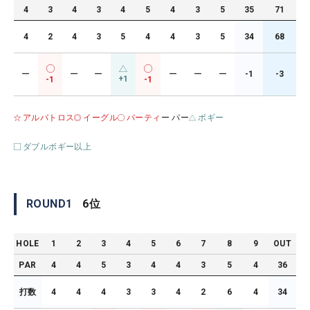
4
3
4
3
4
5
4
3
5
35
71
4
2
4
3
5
4
4
3
5
34
68
ー
ー
ー
ー
ー
ー
-1
-3
+1
-1
-1
アルバトロス
イーグル
バーティ
ー パー
ボギー
ダブルボギー以上
ROUND
1
6
位
HOLE
1
2
3
4
5
6
7
8
9
OUT
PAR
4
4
5
3
4
4
3
5
4
36
打数
4
4
4
3
3
4
2
6
4
34