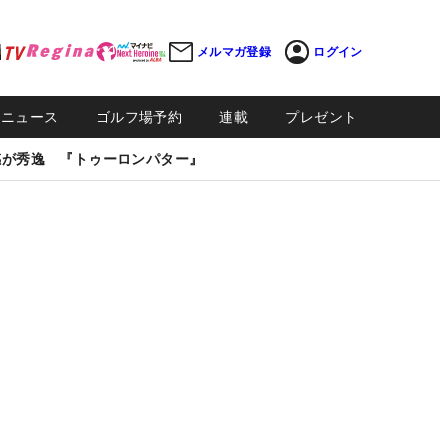
メルマガ登録
ログイン
Sニュース
ゴルフ場予約
連載
プレゼント
感が秀逸 『トゥーロンパター』