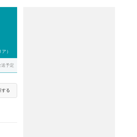
リア）
放送予定
新する