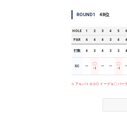
ROUND
1
48
位
HOLE
1
2
3
4
5
PAR
4
4
4
3
4
打数
4
3
4
3
3
SC
ー
ー
ー
-1
-1
アルバトロス
イーグル
バー