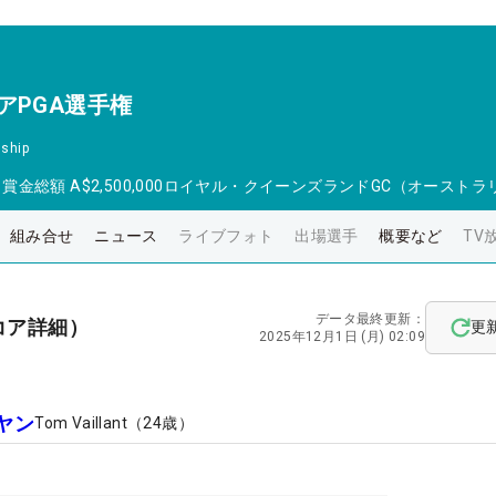
アPGA選手権
ship
日
賞金総額
A$2,500,000
ロイヤル・クイーンズランドGC（オーストラ
組み合せ
ニュース
ライブフォト
出場選手
概要など
TV
データ最終更新：
コア詳細）
更
2025年12月1日 (月) 02:09
ヤン
Tom Vaillant
（
24
歳）