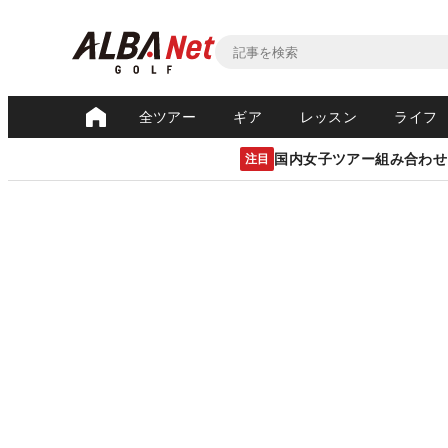
全ツアー
ギア
レッスン
ライフ
国内女子ツアー組み合わせ
注目