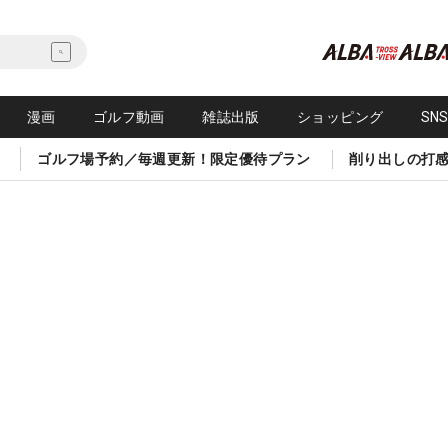
漫画
ゴルフ動画
雑誌出版
ショッピング
SN
ゴルフ場予約／毎週更新！限定優待プラン
削り出しの打