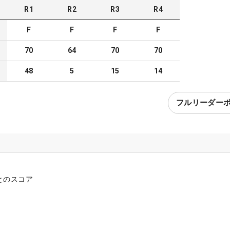
R
1
R
2
R
3
R
4
F
F
F
F
70
64
70
70
48
5
15
14
フルリーダー
とのスコア