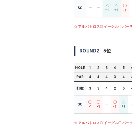
SC
ー
ー
+1
+1
-1
アルバトロス
イーグル
バー
ROUND
2
5
位
HOLE
1
2
3
4
5
PAR
4
4
4
3
4
打数
3
3
4
2
5
SC
ー
+1
-1
-1
-1
アルバトロス
イーグル
バー