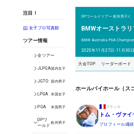
注目！
DPワールドツアー
欧州男子
BMWオーストラリ
女子プロ写真館
ツアー情報
BMW Australia PGA Champion
2025年11月27日-11月30
全ツアー
大会TOP
リーダーボード
JLPGA
国内女子
JGTO
国内男子
ホールバイホール（ス
LPGA
米国女子
PGA
フランス
米国男子
トム・ヴァイ
DPワ
欧州男子
プロフィール
成績
ールド