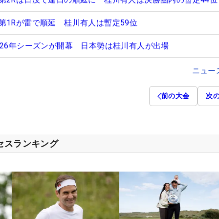
第1Rが雷で順延 桂川有人は暫定59位
026年シーズンが開幕 日本勢は桂川有人が出場
ニュー
前の大会
次
クセスランキング