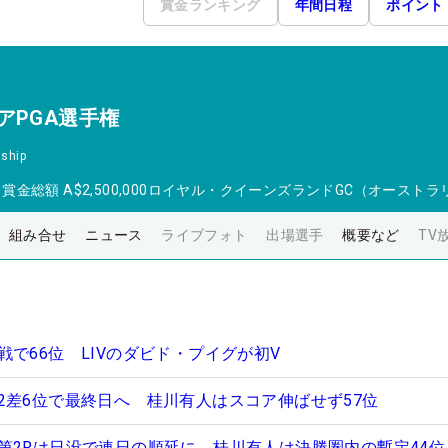
賞金ランキング
年間日程
ポイント
アPGA選手権
ship
日
賞金総額
A$2,500,000
ロイヤル・クイーンズランドGC（オーストラ
組み合せ
ニュース
ライブフォト
出場選手
概要など
TV
で66位 LIVのダビド・プイグが初V
2差6位で最終日へ 桂川有人はスコア伸ばせず57位
第2Rは日没で連日の順延に 桂川有人は決勝圏内の暫定44位