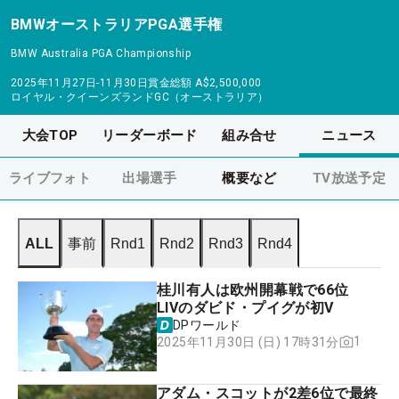
BMWオーストラリアPGA選手権
BMW Australia PGA Championship
2025年11月27日-11月30日
賞金総額
A$2,500,000
ロイヤル・クイーンズランドGC（オーストラリア）
大会TOP
リーダーボード
組み合せ
ニュース
ライブフォト
出場選手
概要など
TV放送予定
ALL
事前
Rnd1
Rnd2
Rnd3
Rnd4
桂川有人は欧州開幕戦で66位
LIVのダビド・プイグが初V
DPワールド
1
2025年11月30日 (日) 17時31分
アダム・スコットが2差6位で最終