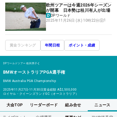
欧州ツアーは今週2026年シーズン
が開幕 日本勢は桂川有人が出場
DPワールド
1
2025年11月26日 (水) 10時22分
賞金ランキング
年間日程
ポイント・成績
DPワールドツアー
欧州男子
BMWオーストラリアPGA選手権
BMW Australia PGA Championship
2025年11月27日-11月30日
賞金総額
A$2,500,000
ロイヤル・クイーンズランドGC（オーストラリア）
大会TOP
リーダーボード
組み合せ
ニュース