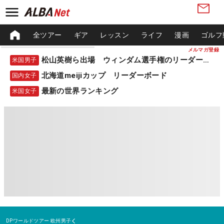
全ツアー
ギア
レッスン
ライフ
漫画
ゴルフ
メルマガ登録
松山英樹ら出場 ウィンダム選手権のリーダーボード
米国男子
北海道meijiカップ リーダーボード
国内女子
最新の世界ランキング
米国女子
DPワールドツアー
欧州男子