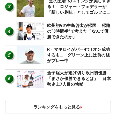
“芝の王者”のスイングが美しすぎ
3
る！ ロジャー・フェデラーが
「新しい趣味」としてゴルフに挑
戦中！
欧州初Vの中島啓太が帰国 帰路
4
の“3時間半”で考えた「なんで優
勝できたのか」
R・マキロイがパー4で1オン成功
5
するも… グリーン上には前の組
がプレー中
金子駆大が逃げ切り欧州初優勝
6
「まさか優勝できるとは」 日本
勢史上7人目の快挙
ランキングをもっと見る