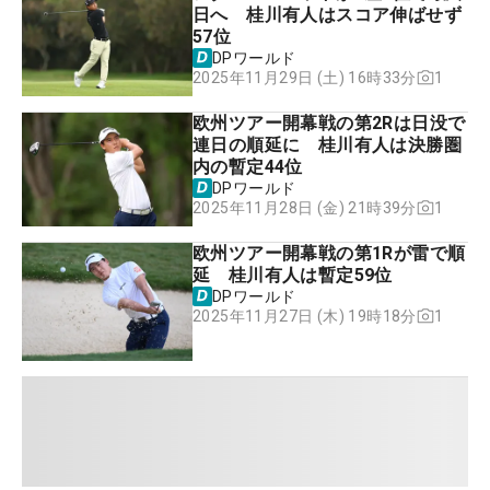
日へ 桂川有人はスコア伸ばせず
57位
DPワールド
1
2025年11月29日 (土) 16時33分
欧州ツアー開幕戦の第2Rは日没で
連日の順延に 桂川有人は決勝圏
内の暫定44位
DPワールド
1
2025年11月28日 (金) 21時39分
欧州ツアー開幕戦の第1Rが雷で順
延 桂川有人は暫定59位
DPワールド
1
2025年11月27日 (木) 19時18分