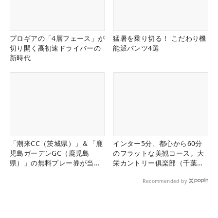
プロギアの「4層フェース」が
猛暑を乗り切る！ こだわり機
切り開く高初速ドライバーの
能派パンツ4選
新時代
「潮来CC（茨城県）」＆「鹿
インター5分、都心から60分
児島ガーデンGC（鹿児島
のフラットな美観コース。大
県）」の無料プレー券が当た
栄カントリー俱楽部（千葉
る！！
県）
Recommended by