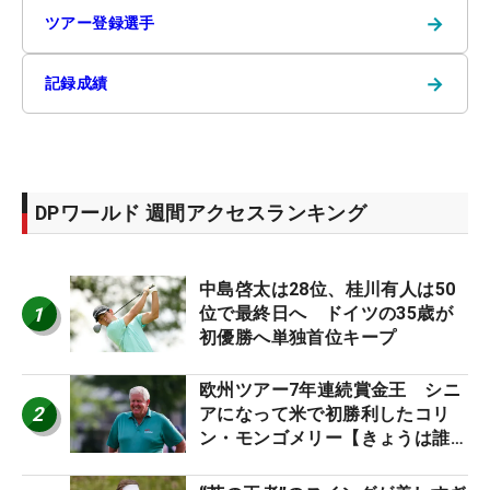
→
ツアー登録選手
→
記録成績
DPワールド 週間アクセスランキング
中島啓太は28位、桂川有人は50
1
位で最終日へ ドイツの35歳が
初優勝へ単独首位キープ
欧州ツアー7年連続賞金王 シニ
2
アになって米で初勝利したコリ
ン・モンゴメリー【きょうは誰の
誕生日？】