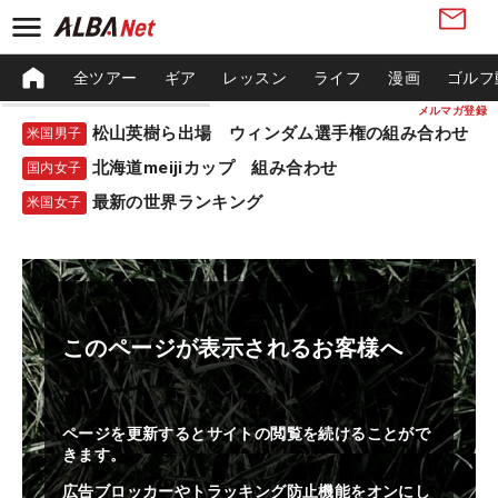
全ツアー
ギア
レッスン
ライフ
漫画
ゴルフ
メルマガ登録
松山英樹ら出場 ウィンダム選手権の組み合わせ
米国男子
北海道meijiカップ 組み合わせ
国内女子
最新の世界ランキング
米国女子
このページが表示されるお客様へ
ページを更新するとサイトの閲覧を続けることがで
きます。
広告ブロッカーやトラッキング防止機能をオンにし