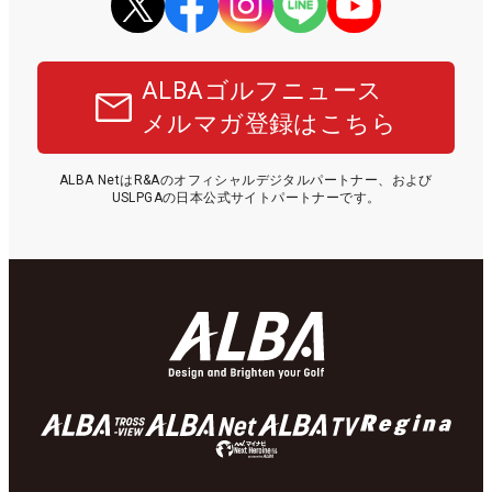
ALBAゴルフニュース
メルマガ登録はこちら
ALBA NetはR&Aのオフィシャルデジタルパートナー、および
USLPGAの日本公式サイトパートナーです。