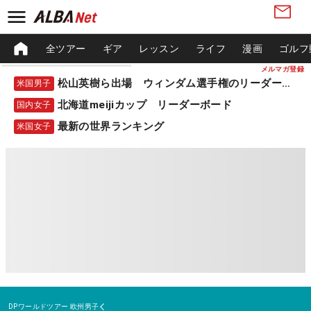
全ツアー
ギア
レッスン
ライフ
漫画
ゴルフ
メルマガ登録
松山英樹ら出場 ウィンダム選手権のリーダーボード
米国男子
北海道meijiカップ リーダーボード
国内女子
最新の世界ランキング
米国女子
DPワールドツアー
欧州男子