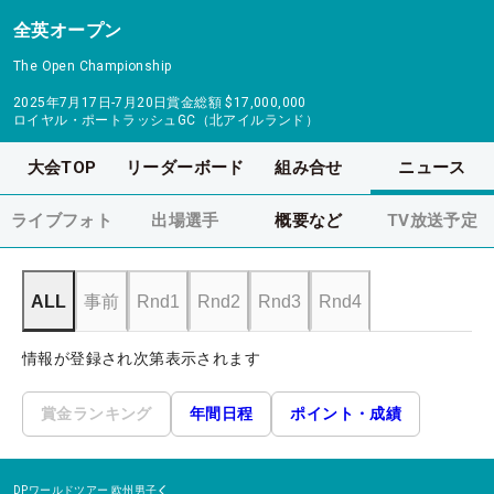
全英オープン
The Open Championship
2025年7月17日-7月20日
賞金総額
$17,000,000
ロイヤル・ポートラッシュGC（北アイルランド）
大会TOP
リーダーボード
組み合せ
ニュース
ライブフォト
出場選手
概要など
TV放送予定
ALL
事前
Rnd1
Rnd2
Rnd3
Rnd4
情報が登録され次第表示されます
賞金ランキング
年間日程
ポイント・成績
DPワールドツアー
欧州男子