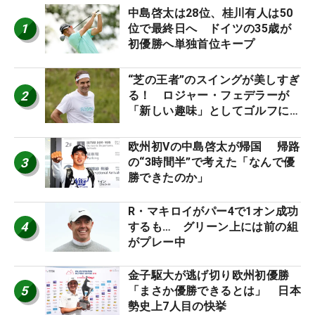
中島啓太は28位、桂川有人は50
1
位で最終日へ ドイツの35歳が
初優勝へ単独首位キープ
“芝の王者”のスイングが美しすぎ
2
る！ ロジャー・フェデラーが
「新しい趣味」としてゴルフに挑
戦中！
欧州初Vの中島啓太が帰国 帰路
3
の“3時間半”で考えた「なんで優
勝できたのか」
R・マキロイがパー4で1オン成功
4
するも… グリーン上には前の組
がプレー中
金子駆大が逃げ切り欧州初優勝
5
「まさか優勝できるとは」 日本
勢史上7人目の快挙