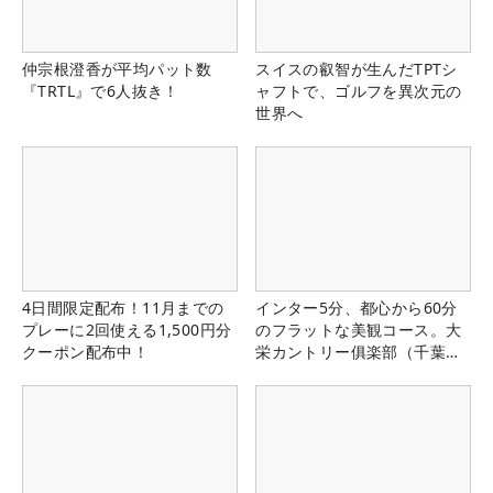
仲宗根澄香が平均パット数
スイスの叡智が生んだTPTシ
『TRTL』で6人抜き！
ャフトで、ゴルフを異次元の
世界へ
4日間限定配布！11月までの
インター5分、都心から60分
プレーに2回使える1,500円分
のフラットな美観コース。大
クーポン配布中！
栄カントリー俱楽部（千葉
県）