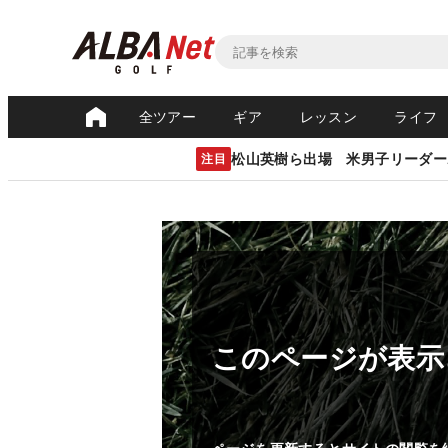
全ツアー
ギア
レッスン
ライフ
松山英樹ら出場 米男子リーダー
注目
このページが表示