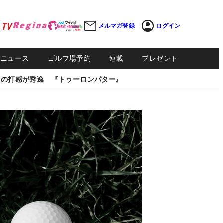
メルマガ登録
ログイン
Sニュース
ゴルフ場予約
連載
プレゼント
しの打感が秀逸 『トゥーロンパター』