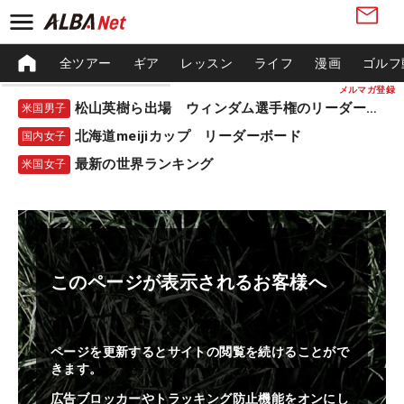
全ツアー
ギア
レッスン
ライフ
漫画
ゴルフ
メルマガ登録
松山英樹ら出場 ウィンダム選手権のリーダーボード
米国男子
北海道meijiカップ リーダーボード
国内女子
最新の世界ランキング
米国女子
このページが表示されるお客様へ
ページを更新するとサイトの閲覧を続けることがで
きます。
広告ブロッカーやトラッキング防止機能をオンにし