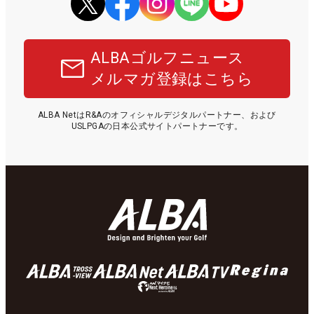
ALBAゴルフニュース
メルマガ登録はこちら
ALBA NetはR&Aのオフィシャルデジタルパートナー、および
USLPGAの日本公式サイトパートナーです。