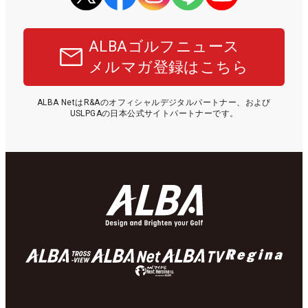
ALBAゴルフニュース
メルマガ登録はこちら
ALBA NetはR&Aのオフィシャルデジタルパートナー、および
USLPGAの日本公式サイトパートナーです。