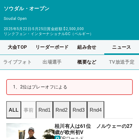
ソウダル・オープン
Soudal Open
2025年5月22日-5月25日
賞金総額
$2,500,000
リンクフェン・インターナショナルGC（ベルギー）
大会TOP
リーダーボード
組み合せ
ニュース
ライブフォト
出場選手
概要など
TV放送予定
1、2位はプレーオフによる
ALL
事前
Rnd1
Rnd2
Rnd3
Rnd4
桂川有人は61位 ノルウェーの27
歳が欧州初V
DPワールド