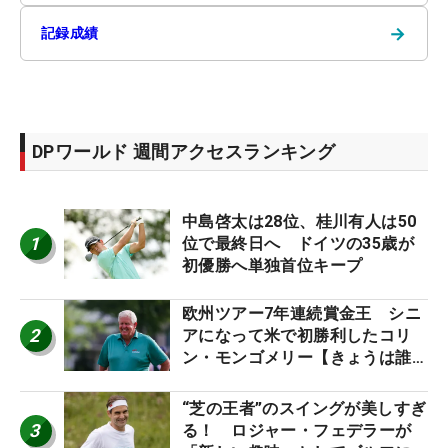
→
記録成績
DPワールド 週間アクセスランキング
中島啓太は28位、桂川有人は50
1
位で最終日へ ドイツの35歳が
初優勝へ単独首位キープ
欧州ツアー7年連続賞金王 シニ
2
アになって米で初勝利したコリ
ン・モンゴメリー【きょうは誰の
誕生日？】
“芝の王者”のスイングが美しすぎ
3
る！ ロジャー・フェデラーが