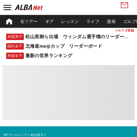
全ツアー
ギア
レッスン
ライフ
漫画
ゴルフ
メルマガ登録
松山英樹ら出場 ウィンダム選手権のリーダーボード
米国男子
北海道meijiカップ リーダーボード
国内女子
最新の世界ランキング
米国女子
DPワールドツアー
欧州男子