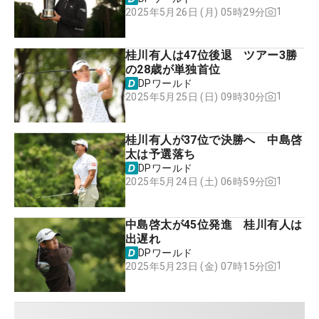
1
2025年5月26日 (月) 05時29分
桂川有人は47位後退 ツアー3勝
の28歳が単独首位
DPワールド
1
2025年5月25日 (日) 09時30分
桂川有人が37位で決勝へ 中島啓
太は予選落ち
DPワールド
1
2025年5月24日 (土) 06時59分
中島啓太が45位発進 桂川有人は
出遅れ
DPワールド
1
2025年5月23日 (金) 07時15分