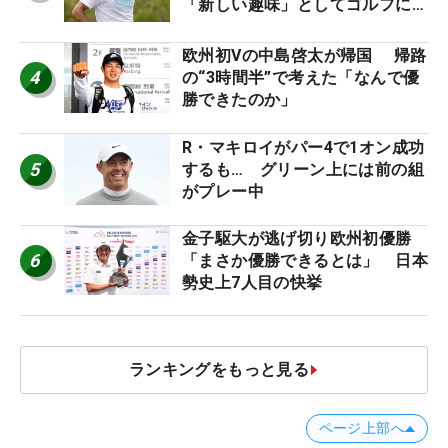
「新しい趣味」としてゴルフに挑
戦中！
欧州初Vの中島啓太が帰国 帰路
4
の“3時間半”で考えた「なんで優
勝できたのか」
R・マキロイがパー4で1オン成功
5
するも… グリーン上には前の組
がプレー中
金子駆大が逃げ切り欧州初優勝
6
「まさか優勝できるとは」 日本
勢史上7人目の快挙
ランキングをもっと見る
ページ上部へ