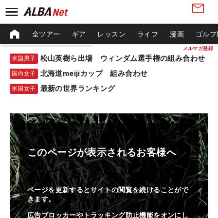
全ツアー
ギア
レッスン
ライフ
漫画
ゴルフ
メルマガ登録
松山英樹ら出場 ウィンダム選手権の組み合わせ
米国男子
北海道meijiカップ 組み合わせ
国内女子
最新の世界ランキング
米国女子
このページが表示されるお客様へ
ページを更新するとサイトの閲覧を続けることがで
きます。
広告ブロッカーやトラッキング防止機能をオンにし