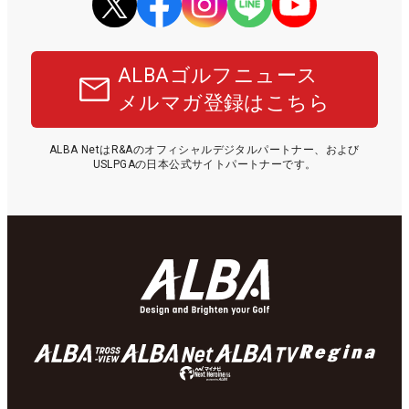
ALBAゴルフニュース
メルマガ登録はこちら
ALBA NetはR&Aのオフィシャルデジタルパートナー、および
USLPGAの日本公式サイトパートナーです。