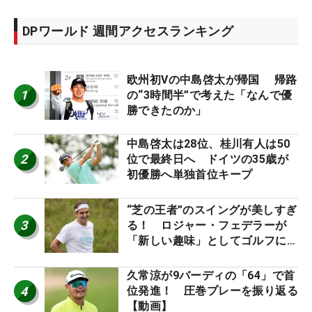
DPワールド 週間アクセスランキング
欧州初Vの中島啓太が帰国 帰路
1
の“3時間半”で考えた「なんで優
勝できたのか」
中島啓太は28位、桂川有人は50
2
位で最終日へ ドイツの35歳が
初優勝へ単独首位キープ
“芝の王者”のスイングが美しすぎ
3
る！ ロジャー・フェデラーが
「新しい趣味」としてゴルフに挑
戦中！
久常涼が9バーディの「64」で首
4
位発進！ 圧巻プレーを振り返る
【動画】