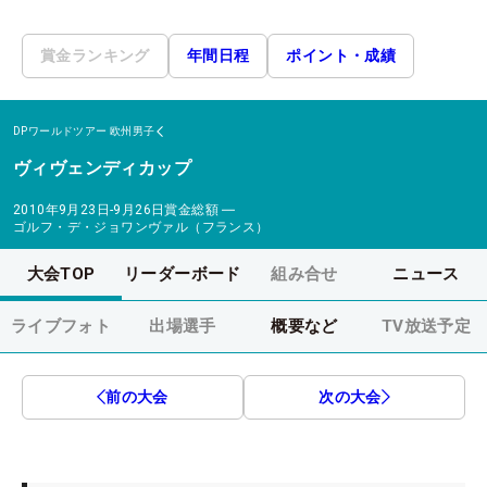
賞金ランキング
年間日程
ポイント・成績
DPワールドツアー
欧州男子
ヴィヴェンディカップ
2010年9月23日-9月26日
賞金総額
―
ゴルフ・デ・ジョワンヴァル（フランス）
大会TOP
リーダーボード
組み合せ
ニュース
ライブフォト
出場選手
概要など
TV放送予定
前の大会
次の大会