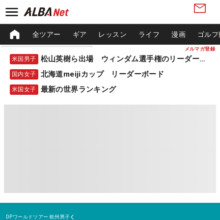
全ツアー
ギア
レッスン
ライフ
漫画
ゴルフ
メルマガ登録
松山英樹ら出場 ウィンダム選手権のリーダーボード
米国男子
北海道meijiカップ リーダーボード
国内女子
最新の世界ランキング
米国女子
DPワールドツアー
欧州男子