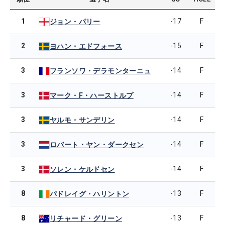
1
-17
F
ジョン・パリー
2
-15
F
ヨハン・エドフォース
3
-14
F
フランソワ・デラモンターニュ
3
-14
F
マーク・F・ハーストルプ
3
-14
F
ヤルモ・サンデリン
3
-14
F
ロバート・ヤン・ダークセン
3
-14
F
ソレン・ケルドセン
8
-13
F
パドレイグ・ハリントン
8
-13
F
リチャード・グリーン