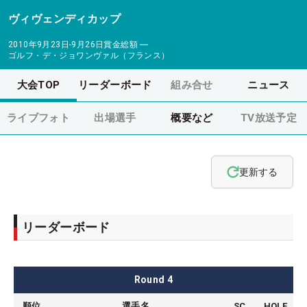
ヴィヴェンディカップ
2010年9月23日-9月26日
賞金総額
―
ゴルフ・デ・ジョワンヴァル（フランス）
大会TOP
リーダーボード
組み合せ
ニュース
ライブフォト
出場選手
概要など
TV放送予定
更新する
リーダーボード
Round
4
順位
選手名
SC
HOLE