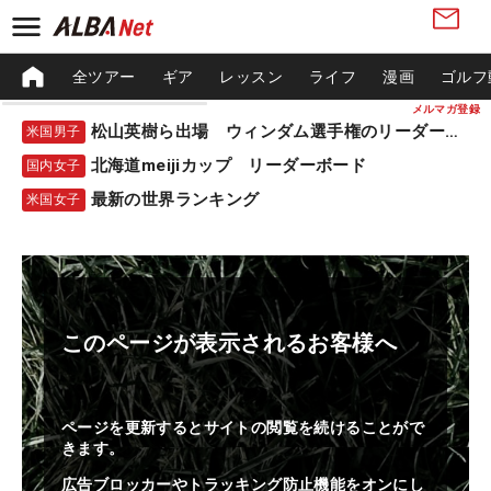
全ツアー
ギア
レッスン
ライフ
漫画
ゴルフ
メルマガ登録
松山英樹ら出場 ウィンダム選手権のリーダーボード
米国男子
北海道meijiカップ リーダーボード
国内女子
最新の世界ランキング
米国女子
このページが表示されるお客様へ
ページを更新するとサイトの閲覧を続けることがで
きます。
広告ブロッカーやトラッキング防止機能をオンにし