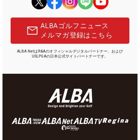
ALBAゴルフニュース
メルマガ登録はこちら
ALBA NetはR&Aのオフィシャルデジタルパートナー、および
USLPGAの日本公式サイトパートナーです。