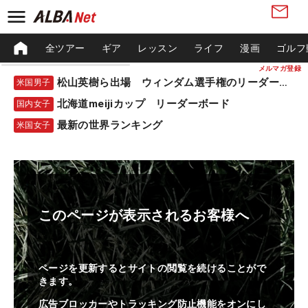
全ツアー
ギア
レッスン
ライフ
漫画
ゴルフ
メルマガ登録
松山英樹ら出場 ウィンダム選手権のリーダーボード
米国男子
北海道meijiカップ リーダーボード
国内女子
最新の世界ランキング
米国女子
このページが表示されるお客様へ
ページを更新するとサイトの閲覧を続けることがで
きます。
広告ブロッカーやトラッキング防止機能をオンにし