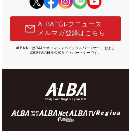
ALBAゴルフニュース
メルマガ登録はこちら
ALBA NetはR&Aのオフィシャルデジタルパートナー、および
USLPGAの日本公式サイトパートナーです。