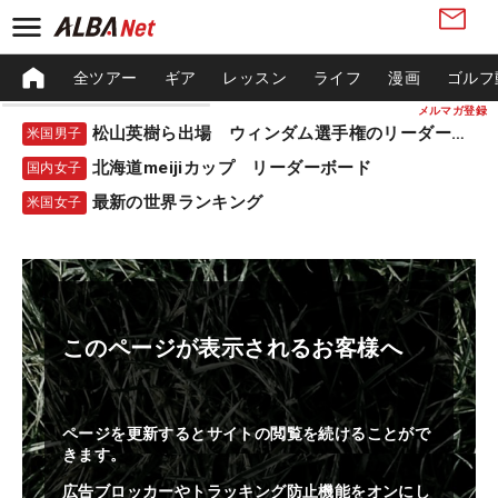
全ツアー
ギア
レッスン
ライフ
漫画
ゴルフ
メルマガ登録
松山英樹ら出場 ウィンダム選手権のリーダーボード
米国男子
北海道meijiカップ リーダーボード
国内女子
最新の世界ランキング
米国女子
このページが表示されるお客様へ
ページを更新するとサイトの閲覧を続けることがで
きます。
広告ブロッカーやトラッキング防止機能をオンにし