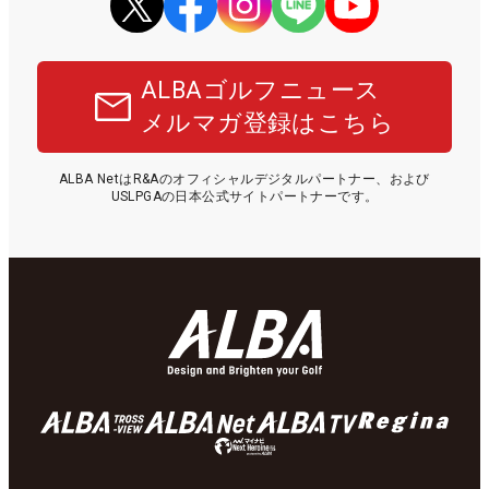
ALBAゴルフニュース
メルマガ登録はこちら
ALBA NetはR&Aのオフィシャルデジタルパートナー、および
USLPGAの日本公式サイトパートナーです。