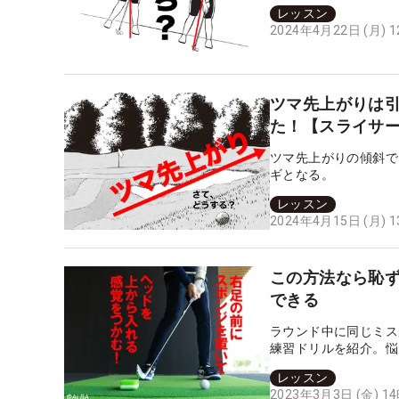
レッスン
2024年4月22日 (月) 
ツマ先上がりは
た！【スライサ
ツマ先上がりの傾斜で
ギとなる。
レッスン
2024年4月15日 (月) 
この方法なら恥ず
できる
ラウンド中に同じミス
練習ドリルを紹介。悩
レッスン
2023年3月3日 (金) 1