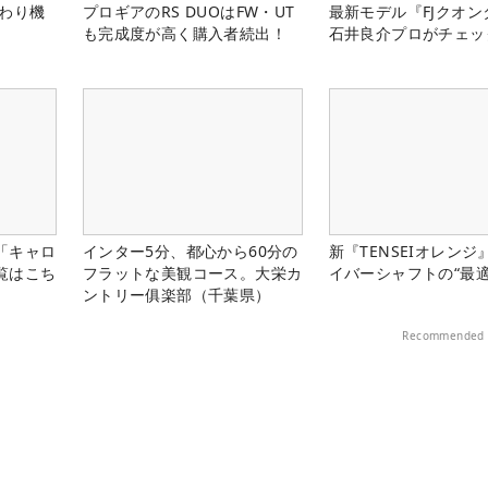
だわり機
プロギアのRS DUOはFW・UT
最新モデル『FJクオン
も完成度が高く購入者続出！
石井良介プロがチェッ
「キャロ
インター5分、都心から60分の
新『TENSEIオレンジ
覧はこち
フラットな美観コース。大栄カ
イバーシャフトの“最適
ントリー俱楽部（千葉県）
Recommended 