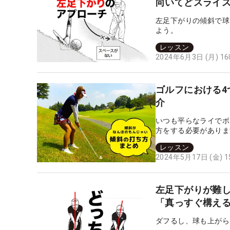
向いてどスライ
左足下がりの傾斜で球
よう。
レッスン
2024年6月3日 (月) 1
ゴルフにおける
介
いつも平らなライでボ
方をする必要がありま
難易度の高い複合ライ
レッスン
い。
2024年5月17日 (金) 
左足下がりが難
「真っすぐ構え
ダフるし、球も上がら