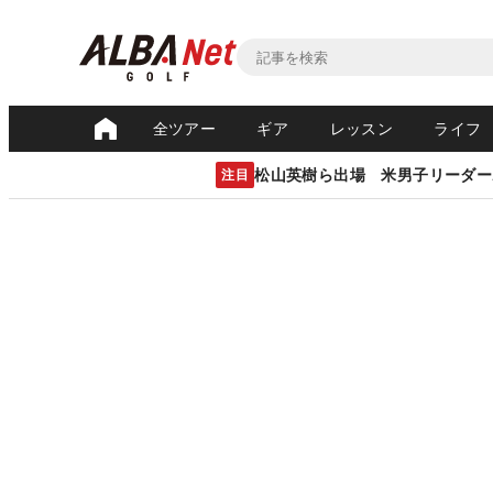
全ツアー
ギア
レッスン
ライフ
松山英樹ら出場 米男子リーダー
注目