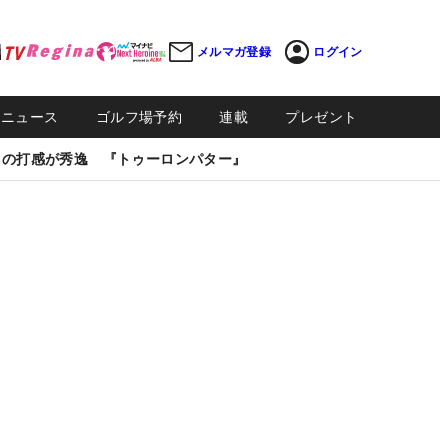
メルマガ登録
ログイン
Sニュース
ゴルフ場予約
連載
プレゼント
しの打感が秀逸 『トゥーロンパター』