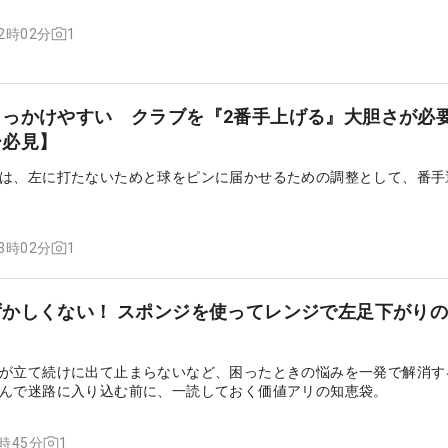
1
12時02分
引っかけやすい クラブを『2番手上げる』大胆さが必
ー必見】
は、左に打たないためと球をピンに届かせるための調整として、番手
1
13時02分
かしくない！ スポンジを使ってレンジで左足下がり
が立て続けに出て止まらないなど、困ったときの悩みを一発で解消す
んで迷路に入り込む前に、一読しておく価値アリの知恵袋。
1
4時45分