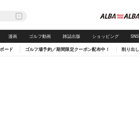
漫画
ゴルフ動画
雑誌出版
ショッピング
SN
ボード
ゴルフ場予約／期間限定クーポン配布中！
削り出