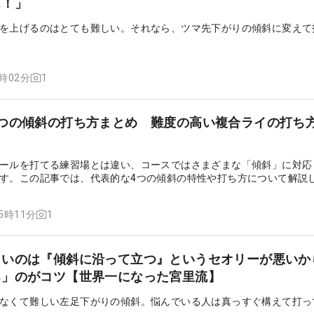
ス！」
を上げるのはとても難しい。それなら、ツマ先下がりの傾斜に変えて
1
6時02分
4つの傾斜の打ち方まとめ 難度の高い複合ライの打ち
ールを打てる練習場とは違い、コースではさまざまな「傾斜」に対応
す。この記事では、代表的な4つの傾斜の特性や打ち方について解説
の攻略法も紹介していますので、ぜひラウンド前にチェックしてみて
1
15時11分
しいのは『傾斜に沿って立つ』というセオリーが悪いか
る」のがコツ【世界一になった宮里流】
なくて難しい左足下がりの傾斜。悩んでいる人は真っすぐ構えて打っ