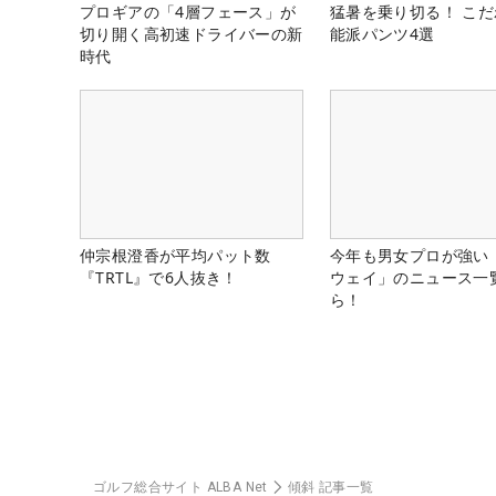
プロギアの「4層フェース」が
猛暑を乗り切る！ こ
切り開く高初速ドライバーの新
能派パンツ4選
時代
仲宗根澄香が平均パット数
今年も男女プロが強い
『TRTL』で6人抜き！
ウェイ」のニュース一
ら！
ゴルフ総合サイト ALBA Net
傾斜 記事一覧