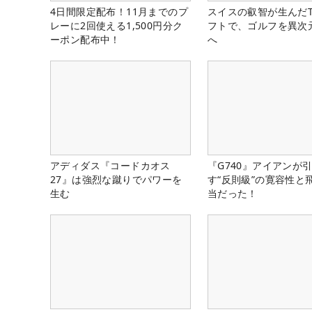
4日間限定配布！11月までのプ
スイスの叡智が生んだT
レーに2回使える1,500円分ク
フトで、ゴルフを異次
ーポン配布中！
へ
アディダス『コードカオス
『G740』アイアンが
27』は強烈な蹴りでパワーを
す“反則級”の寛容性と
生む
当だった！