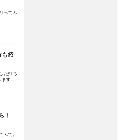
打ってみ
方も紹
した打ち
します。
くださ
ら！
てみて。