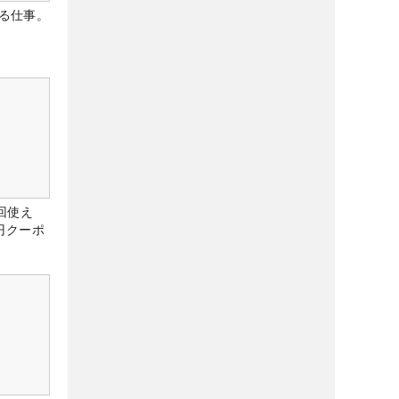
る仕事。
回使え
0円クーポ