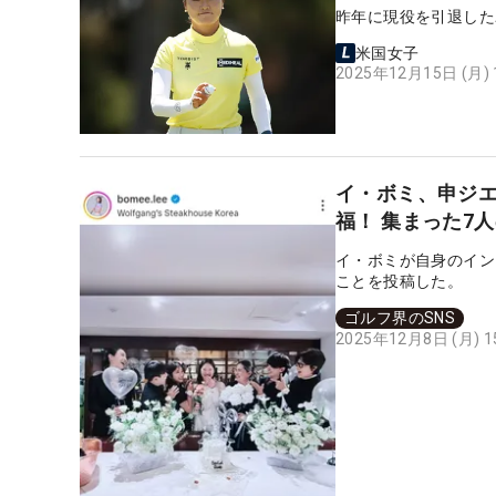
昨年に現役を引退した
米国女子
2025年12月15日 (月)
イ・ボミ、申ジ
福！ 集まった7
イ・ボミが自身のイン
ことを投稿した。
ゴルフ界のSNS
2025年12月8日 (月) 