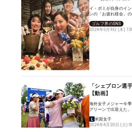
イ・ボミが自身のイン
ンの「お疲れ様会」の
ゴルフ界のSNS
2024年5月9日 (木) 1
「シェブロン選
【動画】
海外女子メジャー今季
グリーンで出迎えた。
米国女子
2024年4月20日 (土) 