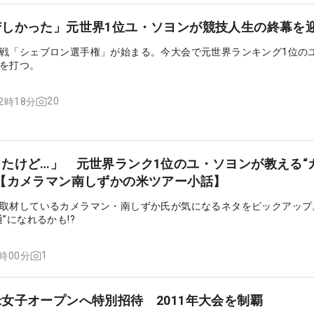
苦しかった」元世界1位ユ・ソヨンが競技人生の終幕を
戦「シェブロン選手権」が始まる。今大会で元世界ランキング1位の
を打つ。
20
12時18分
たけど…」 元世界ランク1位のユ・ソヨンが教える“
【カメラマン南しずかの米ツアー小話】
取材しているカメラマン・南しずか氏が気になるネタをピックアップ
”になれるかも!?
1
4時00分
女子オープンへ特別招待 2011年大会を制覇