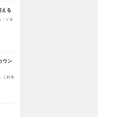
迎える
ユ・ソヨ
カウン
。これを