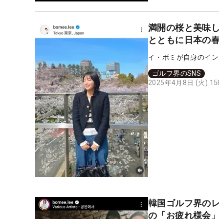
満開の桜と美味し
とともに日本の
イ・ボミが自身のイン
ゴルフ界のSNS
2025年4月8日 (火) 1
韓国ゴルフ界の
の「お疲れ様会