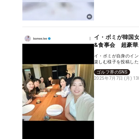
イ・ボミが韓国
&食事会 超豪
イ・ボミが自身のイン
楽しむ様子を投稿した
ゴルフ界のSNS
2025年7月7日 (月) 1