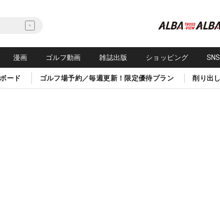
漫画
ゴルフ動画
雑誌出版
ショッピング
SN
ボード
ゴルフ場予約／毎週更新！限定優待プラン
削り出