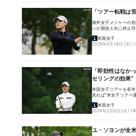
「ツアー転戦は
海外女子メジャーの初
ンが競技人生に終止符
米国女子
2024年4月18日 (木) 
「即効性はなかっ
セリングの効果”
米国女子ツアーを長年
見れば“米女子ツアー通
米国女子
2024年2月6日 (火) 1
ユ・ソヨンが全米