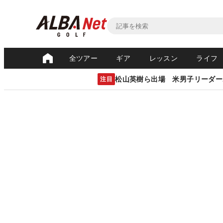
全ツアー
ギア
レッスン
ライフ
松山英樹ら出場 米男子リーダー
注目