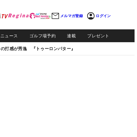
メルマガ登録
ログイン
Sニュース
ゴルフ場予約
連載
プレゼント
しの打感が秀逸 『トゥーロンパター』