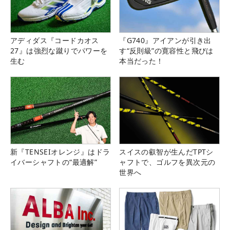
アディダス『コードカオス
『G740』アイアンが引き出
27』は強烈な蹴りでパワーを
す“反則級”の寛容性と飛びは
生む
本当だった！
新『TENSEIオレンジ』はドラ
スイスの叡智が生んだTPTシ
イバーシャフトの“最適解”
ャフトで、ゴルフを異次元の
世界へ