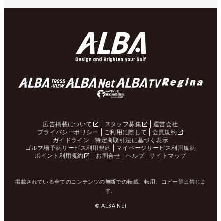
広告掲載について
スタッフ募集
運営会社
プライバシーポリシー
ご利用に際して
会員規約
ガイドライン
特定商取引法に基づく表示
ゴルフ場予約サービス利用規約
マイページサービス利用規約
ポイント利用規約
お問合せ
ヘルプ
サイトマップ
掲載されている全てのコンテンツの無断での転載、転用、コピー等は禁じま
す。
© ALBA Net