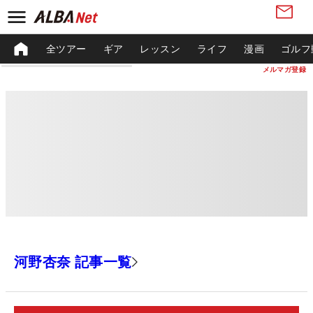
全ツアー
ギア
レッスン
ライフ
漫画
ゴルフ
メルマガ登録
河野杏奈 記事一覧