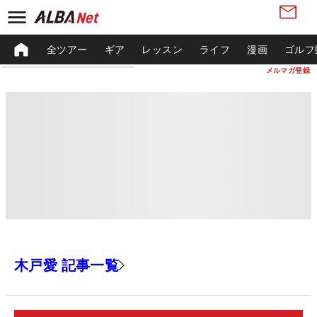
全ツアー
ギア
レッスン
ライフ
漫画
ゴルフ
メルマガ登録
木戸愛 記事一覧