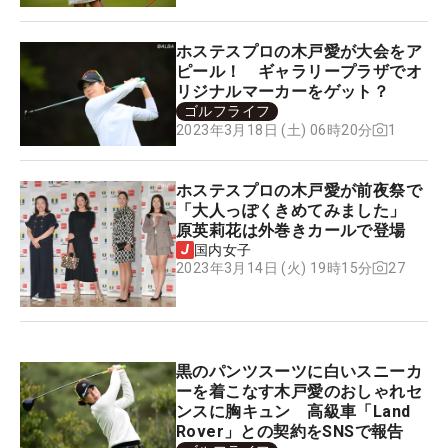
ホステスプロの木戸愛が大会をア
ピール！ ギャラリープラザでオ
リジナルマーカーをゲット？
ゴルフライフ
1
2023年3月18日 (土) 06時20分
ホステスプロの木戸愛が前夜祭で
「大人っぽくきめてみました」
原英莉花は外巻きカールで登場
国内女子
27
2023年3月14日 (火) 19時15分
黒のパンツスーツに白いスニーカ
ーを着こなす木戸愛のおしゃれセ
ンスに胸キュン 高級車「Land
Rover」との契約をSNSで報告