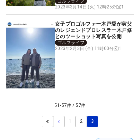
ゴルフライフ
1
2023年3月14日 (火) 12時25分
女子プロゴルファー木戸愛が実父
のレジェンドプロレスラー木戸修
とのツーショット写真を公開
ゴルフライフ
1
2023年2月3日 (金) 11時00分
51
-
57
件
/
57
件
1
2
3