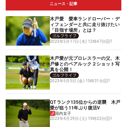
ニュース・記事
木戸愛 愛車ランドローバー・デ
ィフェンダーと共に走り抜けたい
「目指す場所」とは？
ゴルフライフ
1
2023年5月17日 (水) 12時47分
木戸愛が元プロレスラーの父、木
戸修とのペアルック２ショット写
真を公開！
ゴルフライフ
1
2023年5月5日 (金) 15時31分
QTランク135位からの逆襲 木戸
愛が狙う11年ぶり復活V
国内女子
1
2023年4月29日 (土) 19時22分