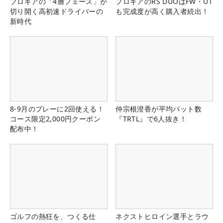
プロギアの「4層フェース」が
プロギアのRS DUOはFW・UT
切り開く高初速ドライバーの
も完成度が高く購入者続出！
新時代
8-9月のプレーに2回使える！
仲宗根澄香が平均パット数
コース限定2,000円クーポン
『TRTL』で6人抜き！
配布中！
ゴルフの熱狂を、つくる仕
ネクストヒロイン選手とラウ