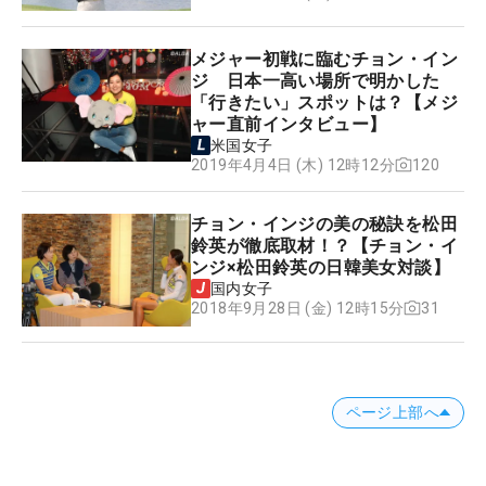
メジャー初戦に臨むチョン・イン
ジ 日本一高い場所で明かした
「行きたい」スポットは？【メジ
ャー直前インタビュー】
米国女子
120
2019年4月4日 (木) 12時12分
チョン・インジの美の秘訣を松田
鈴英が徹底取材！？【チョン・イ
ンジ×松田鈴英の日韓美女対談】
国内女子
31
2018年9月28日 (金) 12時15分
ページ上部へ