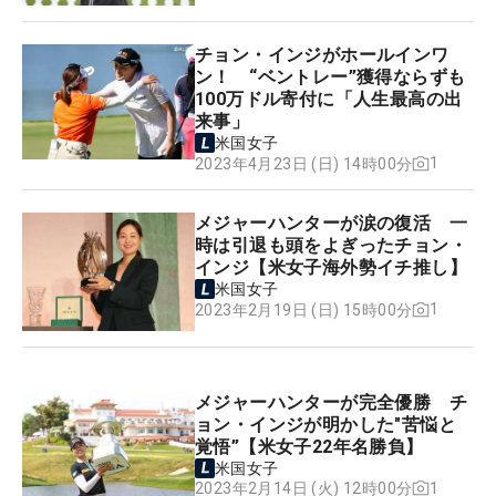
チョン・インジがホールインワ
ン！ “ベントレー”獲得ならずも
100万ドル寄付に「人生最高の出
来事」
米国女子
1
2023年4月23日 (日) 14時00分
メジャーハンターが涙の復活 一
時は引退も頭をよぎったチョン・
インジ【米女子海外勢イチ推し】
米国女子
1
2023年2月19日 (日) 15時00分
メジャーハンターが完全優勝 チ
ョン・インジが明かした"苦悩と
覚悟”【米女子22年名勝負】
米国女子
1
2023年2月14日 (火) 12時00分