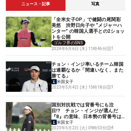
ニュース・記事
写真
「全米女子OP」で健闘の尾関彩
美悠 渋野日向子や “メジャーハ
ンター” の韓国人選手との2ショッ
トを公開
ゴルフ界のSNS
1
2024年6月6日 (木) 11時46分
チョン・インジ率いるチーム韓国
は連覇なるか「間違いなく、また
勝てる」
米国女子
1
2023年5月4日 (木) 15時18分
国別対抗戦では背番号にも注
目!? チョン・インジが選んだ
『8』の意味、日本勢の背番号は…
米国女子
4
2023年5月2日 (火) 09時53分