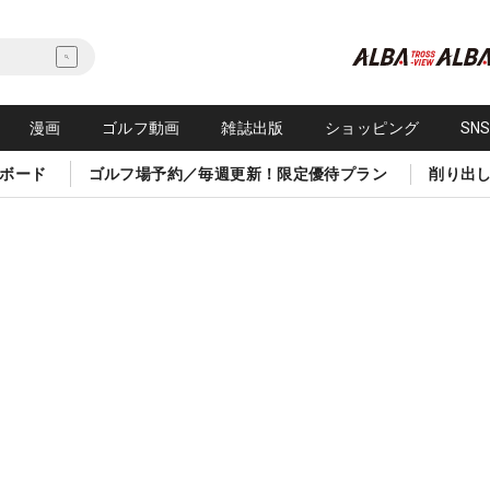
漫画
ゴルフ動画
雑誌出版
ショッピング
SN
ボード
ゴルフ場予約／毎週更新！限定優待プラン
削り出