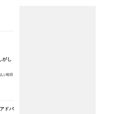
しがし
結ぶ蛭田
のアドバ