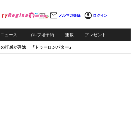
メルマガ登録
ログイン
Sニュース
ゴルフ場予約
連載
プレゼント
しの打感が秀逸 『トゥーロンパター』