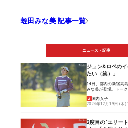
蛭田みな美 記事一覧
ニュース・記事
ジュン&ロペの
たい（笑）」
14日、都内の新宿高
みな美が登場。トーク
国内女子
2024年12月19日 (木)
3度目の“エリー