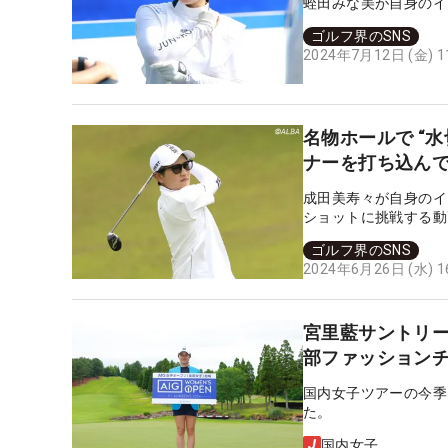
蛭田みな美が自身のイ
ゴルフ界のSNS
2024年7月12日 (金) 
名物ホールで “
ナーを打ち込ん
成田美寿々が自身のイ
ショットに挑戦する動
ゴルフ界のSNS
2024年6月26日 (水) 
宮里藍サントリ
部ファッション
国内女子ツアーの今季
た。
国内女子