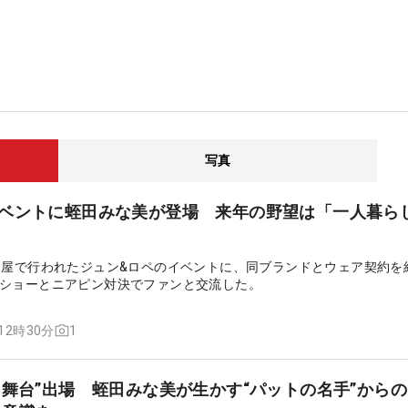
写真
イベントに蛭田みな美が登場 来年の野望は「一人暮ら
島屋で行われたジュン&ロペのイベントに、同ブランドとウェア契約を
ショーとニアピン対決でファンと交流した。
1
 12時30分
ト舞台”出場 蛭田みな美が生かす“パットの名手”から