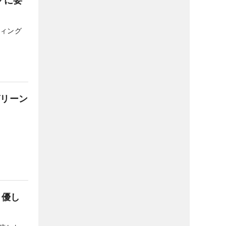
ディング
グリーン
、優し