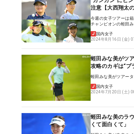
“ガンガン”にピンを狙うと土曜日
注意【大西翔太のS
今週の女子ツアーは箱
チャンピオンの蛭田み
国内女子
2024年8月16日 (金) 
蛭田みな美がツア
攻略のカギは“プ
蛭田みな美がツアータ
国内女子
2024年7月20日 (土) 
蛭田みな美のラウ
くて面白くて」