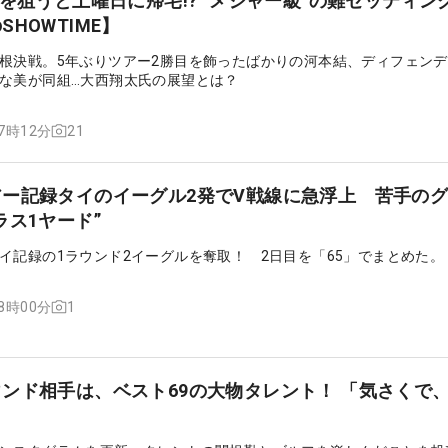
に帰宅!? “メジャー級”の難セッティングに要
HOWTIME】
根決戦。5年ぶりツアー2勝目を飾ったばかりの河本結、ディフェン
な美が同組…大西翔太氏の展望とは？
21
07時12分
ー記録タイのイーグル2発でV戦線に急浮上 苦手の
ラス1ヤード”
イ記録の1ラウンド2イーグルを奪取！ 2日目を「65」でまとめた。
1
08時00分
ンド相手は、ベスト69の大物タレント！ 「気さくで