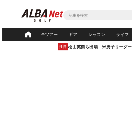
全ツアー
ギア
レッスン
ライフ
松山英樹ら出場 米男子リーダー
注目