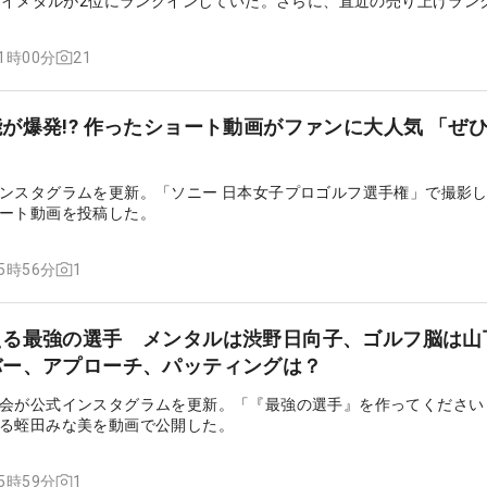
ウェイメタルが2位にランクインしていた。さらに、直近の売り上げラン
さらに女子ツアーでは『GT2』のフェアウェイウッドを使い始めるプ
女子プロにもアマチュアにも人気があるのかを調査してみた。
21
11時00分
が爆発!? 作ったショート動画がファンに大人気 「ぜ
ンスタグラムを更新。「ソニー 日本女子プロゴルフ選手権」で撮影
ート動画を投稿した。
1
15時56分
える最強の選手 メンタルは渋野日向子、ゴルフ脳は山
バー、アプローチ、パッティングは？
会が公式インスタグラムを更新。「『最強の選手』を作ってください
る蛭田みな美を動画で公開した。
1
15時59分