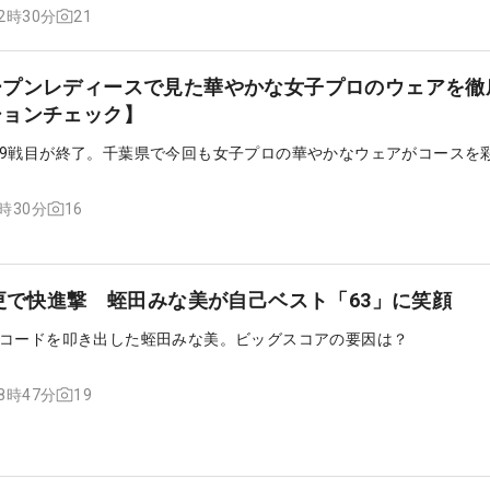
21
12時30分
ープンレディースで見た華やかな女子プロのウェアを徹
ションチェック】
9戦目が終了。千葉県で今回も女子プロの華やかなウェアがコースを
16
2時30分
変更で快進撃 蛭田みな美が自己ベスト「63」に笑顔
コードを叩き出した蛭田みな美。ビッグスコアの要因は？
19
18時47分