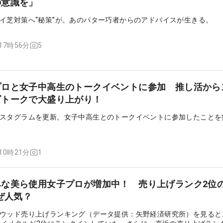
の意識を」
イ芝対策へ“秘策”が。あのパター巧者からのアドバイスが生きる。
5
 17時56分
プロと女子中高生のトークイベントに参加 推し活から
ズトークで大盛り上がり！
スタグラムを更新。女子中高生とのトークイベントに参加したことを
1
 10時21分
みな美ら使用女子プロが増加中！ 売り上げランク2位
ぜ人気？
ウッド売り上げランキング（データ提供：矢野経済研究所）を見ると