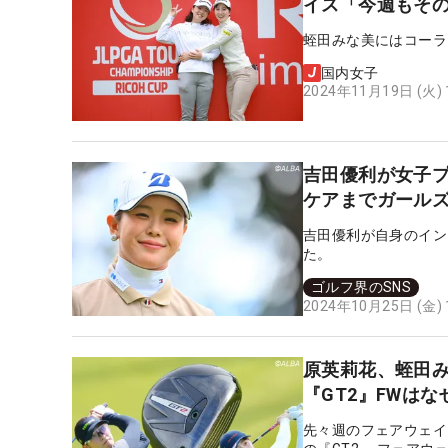
イス「今週もそ
蛭田みな美にはコーラ
国内女子
2024年11月19日 (火)
吉田優利が女子
ケアまでガール
吉田優利が自身のイン
た。
ゴルフ界のSNS
2024年10月25日 (金)
原英莉花、蛭田
『GT2』FWはな
先々週のフェアウェイ