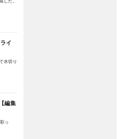
稿した。
にライ
で水切り
【編集
を彩っ