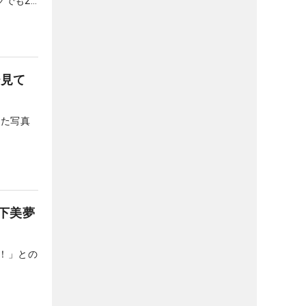
クでも2
ロが増え
ひ見て
した写真
下美夢
！」との