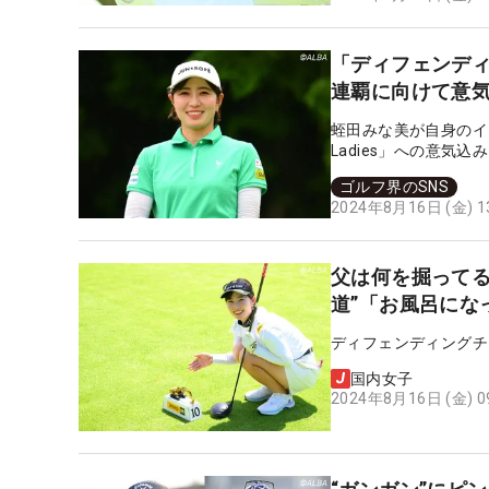
「ディフェンデ
連覇に向けて意
蛭田みな美が自身のイ
Ladies」への意気
ゴルフ界のSNS
2024年8月16日 (金) 
父は何を掘ってる
道”「お風呂にな
ディフェンディングチ
国内女子
2024年8月16日 (金) 