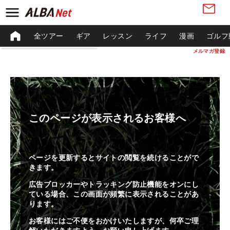
全ツアー
ギア
レッスン
ライフ
漫画
ゴルフ
メルマガ登録
このページが表示されるお客様へ
ページを更新するとサイトの閲覧を続けることがで
きます。
広告ブロッカーやトラッキング防止機能をオンにし
ている場合、この画面が頻繁に表示されることがあ
ります。
お客様にはご不便をおかけいたしますが、何卒ご理