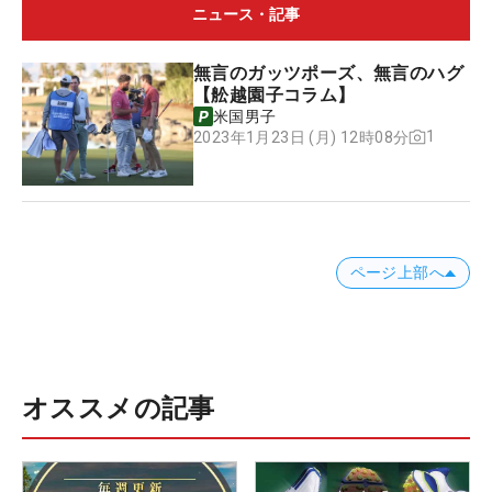
ニュース・記事
無言のガッツポーズ、無言のハグ
【舩越園子コラム】
米国男子
1
2023年1月23日 (月) 12時08分
ページ上部へ
オススメの記事