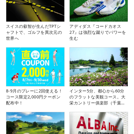
スイスの叡智が生んだTPTシ
アディダス『コードカオス
ャフトで、ゴルフを異次元の
27』は強烈な蹴りでパワーを
世界へ
生む
8-9月のプレーに2回使える！
インター5分、都心から60分
コース限定2,000円クーポン
のフラットな美観コース。大
配布中！
栄カントリー俱楽部（千葉
県）