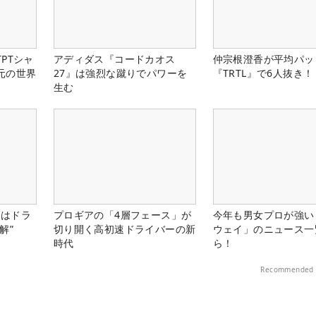
PTシャ
アディダス『コードカオス
仲宗根澄香が平均パッ
元の世界
27』は強烈な蹴りでパワーを
『TRTL』で6人抜き！
生む
』はドラ
プロギアの「4層フェース」が
今年も男女プロが強い
解”
切り開く高初速ドライバーの新
ウェイ」のニュース一
時代
ら！
Recommended 