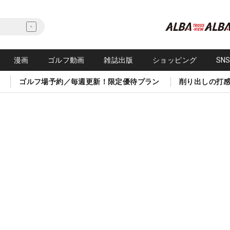
漫画
ゴルフ動画
雑誌出版
ショッピング
SN
ゴルフ場予約／毎週更新！限定優待プラン
削り出しの打