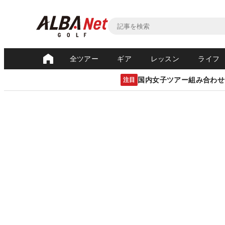
全ツアー
ギア
レッスン
ライフ
国内女子ツアー組み合わせ
注目