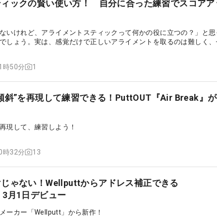
ティックの賢い使い方！ 自分に合った練習でスコアア
ないけれど、アライメントスティックって何かの役に立つの？」と思
でしょう。実は、感覚だけで正しいアライメントを取るのは難しく、
るにしても方向が間違っていては意味がありません。アライメントス
正などができるため、プロも練習で活用するほど便利なアイテムです
1
11時50分
ントスティックの使い方についてまとめました。工夫次第でさまざま
減らしたい人はぜひ参考にしてください。
斜”を再現して練習できる！PuttOUT『Air Break』
再現して、練習しよう！
13
10時32分
ゃない！Wellputtからアドレス補正できる
e』、3月1日デビュー
ーカー「Wellputt」から新作！