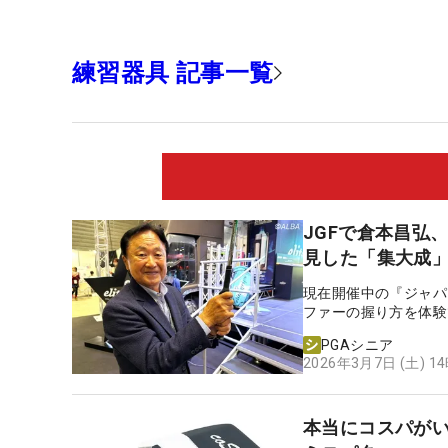
練習器具 記事一覧
JGFで倉本昌弘
見した「集大成
現在開催中の『ジャパ
ファーの握り方を体験
PGAシニア
2026年3月7日 (土) 1
本当にコスパがいい