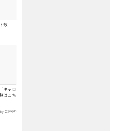
ト数
「キャロ
覧はこち
by