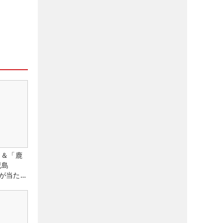
」＆「鹿
児島
が当た