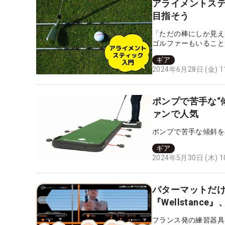
アライメントス
目指そう
「ただの棒にしか見え
ゴルファーもいること
ップをルーティン化す
ギア
は、手軽に方向性の矯
2024年6月28日 (金) 
本記事では、アライメ
使えますので、ミスを
ポンプで苦手な“傾
ァンで人気
ポンプで苦手な傾斜を
ギア
2024年5月30日 (木) 
パターマットだけじ
『Wellstanc
フランス発の練習器具メ