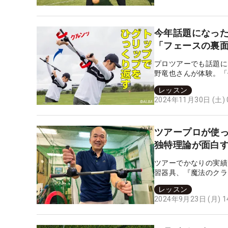
今年話題になっ
「フェースの裏
プロツアーでも話題に
野竜也さんが体験。「
レッスン
2024年11月30日 (土)
ツアープロが使っ
独特理論が面白
ツアーでかなりの実績
習器具、『魔法のクラ
長井薫氏だ。
レッスン
2024年9月23日 (月) 