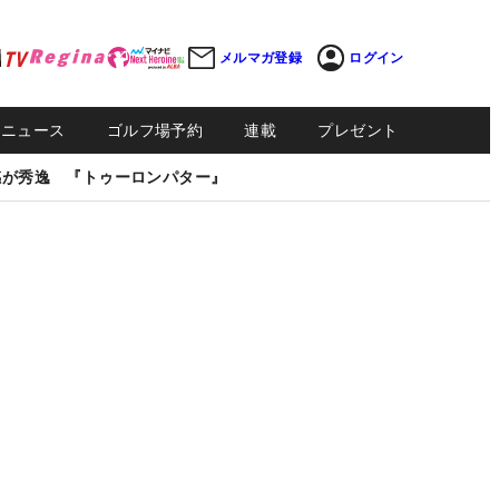
メルマガ登録
ログイン
Sニュース
ゴルフ場予約
連載
プレゼント
感が秀逸 『トゥーロンパター』