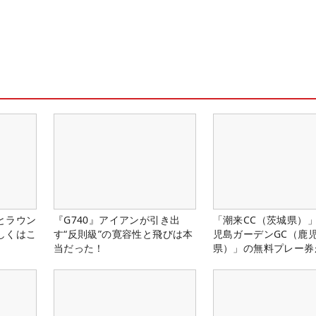
とラウン
『G740』アイアンが引き出
「潮来CC（茨城県）
しくはこ
す“反則級”の寛容性と飛びは本
児島ガーデンGC（鹿
当だった！
県）」の無料プレー券
る！！