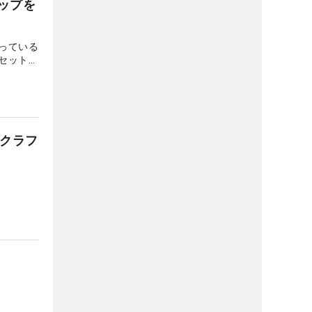
ップを
っている
セットア
ティック
。そこで
な練習に
がクラフ