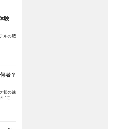
体験
デルの肥
は何者？
ク状の練
生”こと