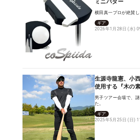
ミニパター
横田真一プロが絶賛し
ギア
2026年1月28日 (水) 
生源寺龍憲、小
使用する『木の
男子ツアー会場で、謎
た。
ギア
2025年5月25日 (日) 