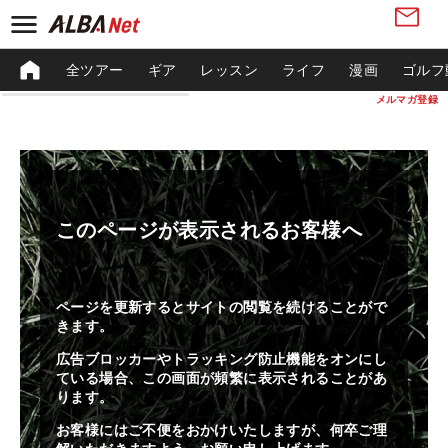
全ツアー
ギア
レッスン
ライフ
漫画
ゴルフ
メルマガ登録
このページが表示されるお客様へ
ページを更新するとサイトの閲覧を続けることがで
きます。
広告ブロッカーやトラッキング防止機能をオンにし
ている場合、この画面が頻繁に表示されることがあ
ります。
お客様にはご不便をおかけいたしますが、何卒ご理