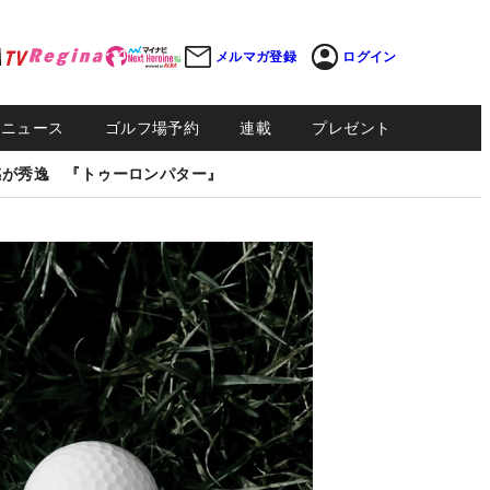
メルマガ登録
ログイン
Sニュース
ゴルフ場予約
連載
プレゼント
感が秀逸 『トゥーロンパター』