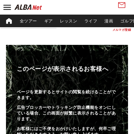
全ツアー
ギア
レッスン
ライフ
漫画
ゴルフ
メルマガ登録
このページが表示されるお客様へ
ページを更新するとサイトの閲覧を続けることがで
きます。
広告ブロッカーやトラッキング防止機能をオンにし
ている場合、この画面が頻繁に表示されることがあ
ります。
お客様にはご不便をおかけいたしますが、何卒ご理