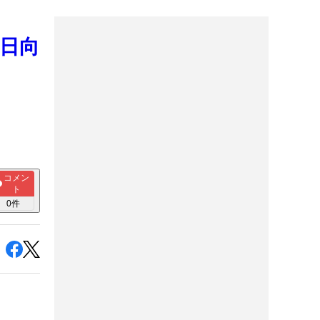
野日向
コメン
ト
0
件