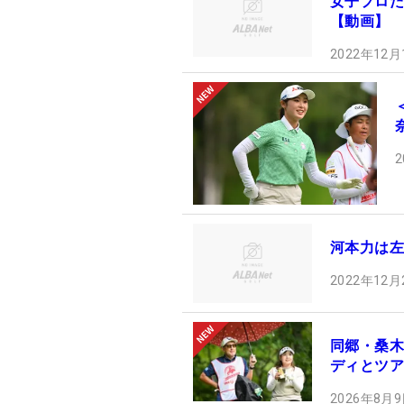
女子プロた
【動画】
2022年12月
2
河本力は左
2022年12月
同郷・桑木
ディとツア
2026年8月9