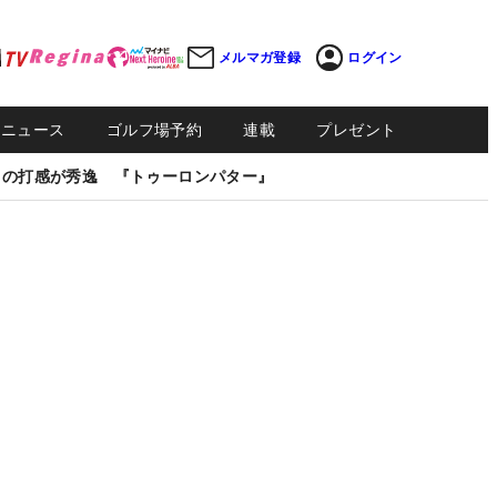
メルマガ登録
ログイン
Sニュース
ゴルフ場予約
連載
プレゼント
しの打感が秀逸 『トゥーロンパター』