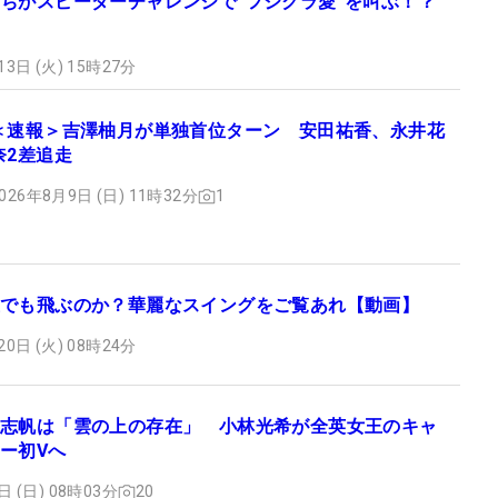
ちがスピーダーチャレンジで“フジクラ愛”を叫ぶ！？
13日 (火) 15時27分
＜速報＞吉澤柚月が単独首位ターン 安田祐香、永井花
奈2差追走
026年8月9日 (日) 11時32分
1
でも飛ぶのか？華麗なスイングをご覧あれ【動画】
20日 (火) 08時24分
志帆は「雲の上の存在」 小林光希が全英女王のキャ
ー初Vへ
日 (日) 08時03分
20