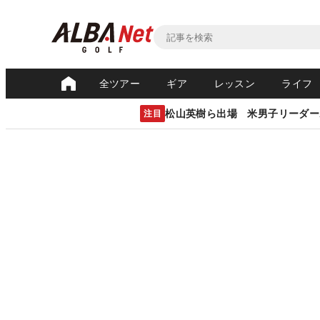
全ツアー
ギア
レッスン
ライフ
松山英樹ら出場 米男子リーダー
注目