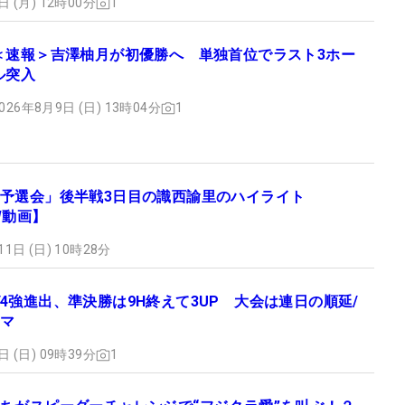
日 (月) 12時00分
1
＜速報＞吉澤柚月が初優勝へ 単独首位でラスト3ホー
ル突入
026年8月9日 (日) 13時04分
1
予選会」後半戦3日目の識西諭里のハイライト
W動画】
11日 (日) 10時28分
4強進出、準決勝は9H終えて3UP 大会は連日の順延/
マ
日 (日) 09時39分
1