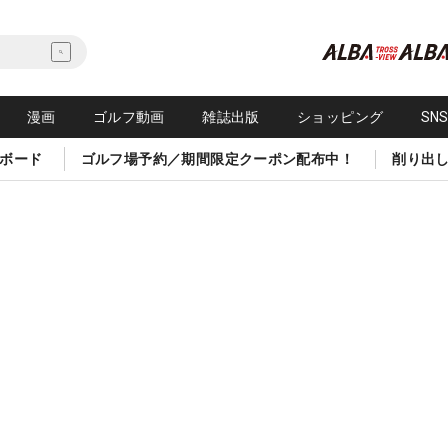
漫画
ゴルフ動画
雑誌出版
ショッピング
SN
ボード
ゴルフ場予約／期間限定クーポン配布中！
削り出