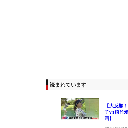
読まれています
【大反響！
子vs植竹愛
画】