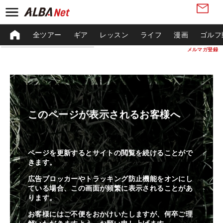
全ツアー
ギア
レッスン
ライフ
漫画
ゴルフ
メルマガ登録
このページが表示されるお客様へ
ページを更新するとサイトの閲覧を続けることがで
きます。
広告ブロッカーやトラッキング防止機能をオンにし
ている場合、この画面が頻繁に表示されることがあ
ります。
お客様にはご不便をおかけいたしますが、何卒ご理