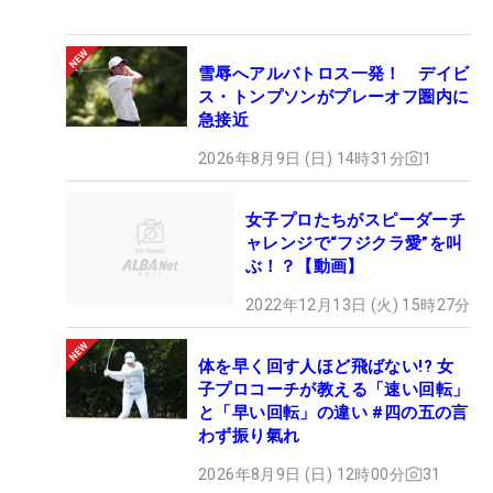
雪辱へアルバトロス一発！ デイビ
ス・トンプソンがプレーオフ圏内に
急接近
2026年8月9日 (日) 14時31分
1
女子プロたちがスピーダーチ
ャレンジで“フジクラ愛”を叫
ぶ！？【動画】
2022年12月13日 (火) 15時27分
体を早く回す人ほど飛ばない!? 女
子プロコーチが教える「速い回転」
と「早い回転」の違い #四の五の言
わず振り氣れ
2026年8月9日 (日) 12時00分
31