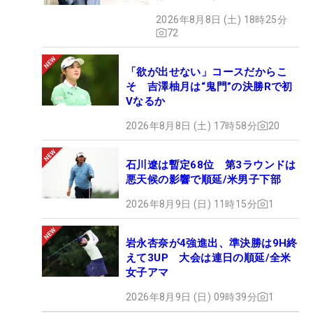
2026年8月8日 (土) 18時25分
72
「欲が出せない」コースだからこ
そ 吉澤柚月は“鬼門”の決勝Rで初
Vなるか
2026年8月8日 (土) 17時58分
20
石川遼は暫定68位 第3ラウンドは
悪天候の影響で順延/米男子下部
2026年8月9日 (日) 11時15分
1
岩永杏奈が4強進出、準決勝は9H終
えて3UP 大会は連日の順延/全米
女子アマ
2026年8月9日 (日) 09時39分
1