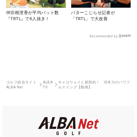
仲宗根澄香が平均パット数
パターこじらせ記者が
『TRTL』で6人抜き！
「TRTL」で大改善
Recommended by
ゴルフ総合サイト
ALBA
キャロウェイと新契約！ 河本力のパワフ
ALBA Net
TV
ルスイング【動画】