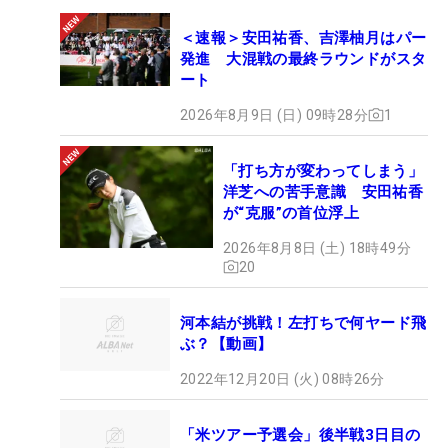
＜速報＞安田祐香、吉澤柚月はパー
発進 大混戦の最終ラウンドがスタ
ート
2026年8月9日 (日) 09時28分
1
「打ち方が変わってしまう」
洋芝への苦手意識 安田祐香
が“克服”の首位浮上
2026年8月8日 (土) 18時49分
20
河本結が挑戦！左打ちで何ヤード飛
ぶ？【動画】
2022年12月20日 (火) 08時26分
「米ツアー予選会」後半戦3日目の