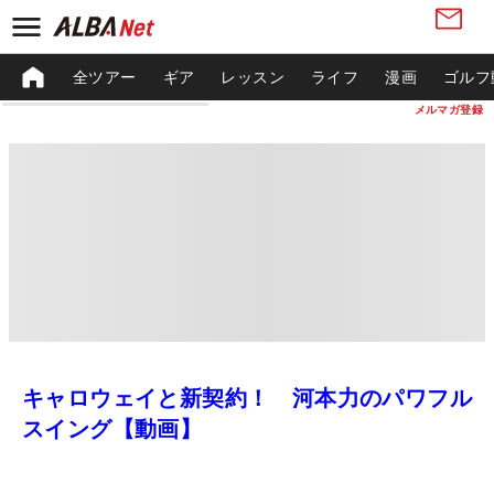
全ツアー
ギア
レッスン
ライフ
漫画
ゴルフ
メルマガ登録
キャロウェイと新契約！ 河本力のパワフル
スイング【動画】