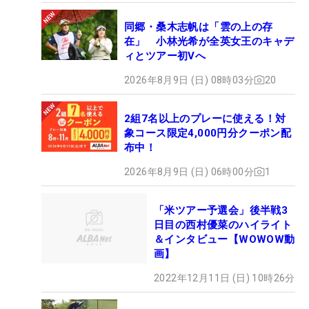
同郷・桑木志帆は「雲の上の存
在」 小林光希が全英女王のキャデ
ィとツアー初Vへ
2026年8月9日 (日) 08時03分
20
2組7名以上のプレーに使える！対
象コース限定4,000円分クーポン配
布中！
2026年8月9日 (日) 06時00分
1
「米ツアー予選会」後半戦3
日目の西村優菜のハイライト
＆インタビュー【WOWOW動
画】
2022年12月11日 (日) 10時26分