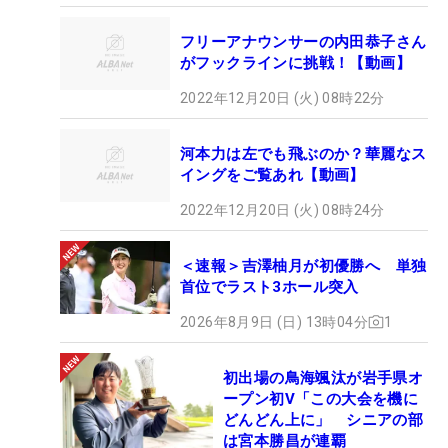
フリーアナウンサーの内田恭子さん
がフックラインに挑戦！【動画】
2022年12月20日 (火) 08時22分
河本力は左でも飛ぶのか？華麗なス
イングをご覧あれ【動画】
2022年12月20日 (火) 08時24分
＜速報＞吉澤柚月が初優勝へ 単独
首位でラスト3ホール突入
2026年8月9日 (日) 13時04分
1
初出場の鳥海颯汰が岩手県オ
ープン初V「この大会を機に
どんどん上に」 シニアの部
は宮本勝昌が連覇