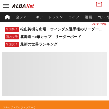
全ツアー
ギア
レッスン
ライフ
漫画
ゴルフ
メルマガ登録
松山英樹ら出場 ウィンダム選手権のリーダーボード
米国男子
北海道meijiカップ リーダーボード
国内女子
最新の世界ランキング
米国女子
ステップ・アップ・ツアー