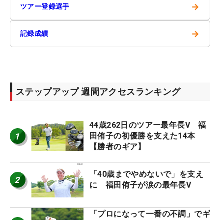
→
ツアー登録選手
→
記録成績
ステップアップ 週間アクセスランキング
44歳262日のツアー最年長V 福
1
田侑子の初優勝を支えた14本
【勝者のギア】
「40歳までやめないで」を支え
2
に 福田侑子が涙の最年長V
「プロになって一番の不調」でギ