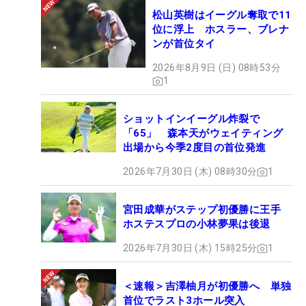
松山英樹はイーグル奪取で11
位に浮上 ホスラー、ブレナ
ンが首位タイ
2026年8月9日 (日) 08時53分
1
ショットインイーグル炸裂で
「65」 森本天がウェイティング
出場から今季2度目の首位発進
2026年7月30日 (木) 08時30分
1
宮田成華がステップ初優勝に王手
ホステスプロの小林夢果は後退
2026年7月30日 (木) 15時25分
1
＜速報＞吉澤柚月が初優勝へ 単独
首位でラスト3ホール突入