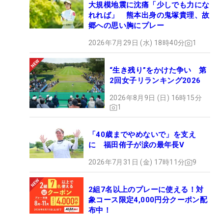
大規模地震に沈痛「少しでも力にな
れれば」 熊本出身の鬼塚貴理、故
郷への思い胸にプレー
2026年7月29日 (水) 18時40分
1
“生き残り”をかけた争い 第
2回女子リランキング2026
2026年8月9日 (日) 16時15分
1
「40歳までやめないで」を支え
に 福田侑子が涙の最年長V
2026年7月31日 (金) 17時11分
9
2組7名以上のプレーに使える！対
象コース限定4,000円分クーポン配
布中！