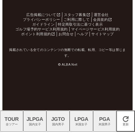
広告掲載について
スタッフ募集
運営会社
プライバシーポリシー
ご利用に際して
会員規約
ガイドライン
特定商取引法に基づく表示
ゴルフ場予約サービス利用規約
マイページサービス利用規約
ポイント利用規約
お問合せ
ヘルプ
サイトマップ
掲載されている全てのコンテンツの無断での転載、転用、コピー等は禁じま
す。
© ALBA Net
TOUR
JLPGA
JGTO
LPGA
PGA
閉じる
全ツアー
国内女子
国内男子
米国女子
米国男子
更新