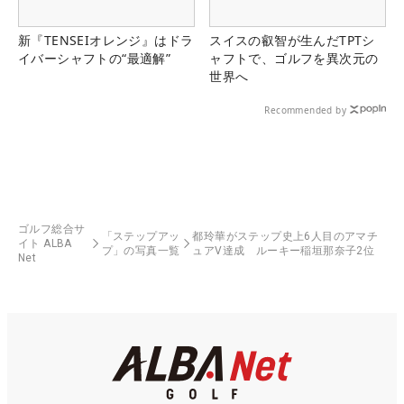
新『TENSEIオレンジ』はドラ
スイスの叡智が生んだTPTシ
イバーシャフトの“最適解”
ャフトで、ゴルフを異次元の
世界へ
Recommended by
ゴルフ総合サ
「ステップアッ
都玲華がステップ史上6人目のアマチ
イト ALBA
プ」の写真一覧
ュアV達成 ルーキー稲垣那奈子2位
Net