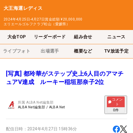
大王海運レディス
2024年4月25日-4月27日
賞金総額
¥20,000,000
エリエールゴルフクラブ松山（愛媛県）
大会TOP
リーダーボード
組み合せ
ニュース
ライブフォト
出場選手
概要など
TV放送予定
[写真] 都玲華がステップ史上6人目のアマチ
ュアV達成 ルーキー稲垣那奈子2位
コメン
所属
ALBA Net編集部
ト
ALBA Net編集部
/
ALBA Net
0
件
配信日時：
2024年4月27日 15時36分