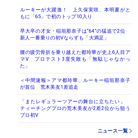
ルーキーが大躍進！ 上久保実咲、本明夏がと
もに「65」で初のトップ10入り
早大卒の才女・稲垣那奈子は“64”の猛追で2位
新人一番乗りの初Vならずも「大満足」
腰の疲労骨折を乗り越えた都玲華が史上6人目ア
マV プロテスト3度失敗も「無駄じゃなかっ
た」
＜中間速報＞アマ都玲華、ルーキー稲垣那奈子
が首位 荒木美友1差追走
「またレギュラーツアーの舞台に立ちたい」
ティーチングプロの荒木美友が2差2位から狙う
プロ初V
ニュース一覧