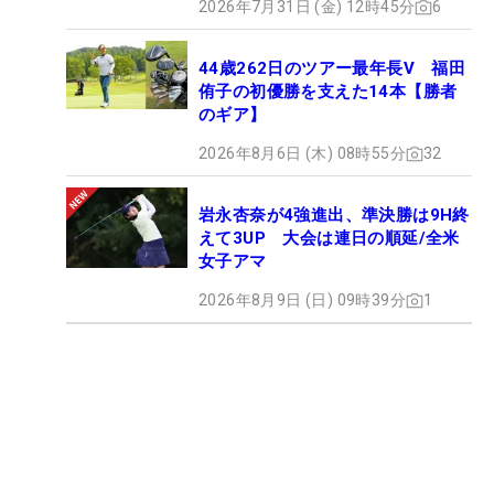
2026年7月31日 (金) 12時45分
6
44歳262日のツアー最年長V 福田
侑子の初優勝を支えた14本【勝者
のギア】
2026年8月6日 (木) 08時55分
32
岩永杏奈が4強進出、準決勝は9H終
えて3UP 大会は連日の順延/全米
女子アマ
2026年8月9日 (日) 09時39分
1