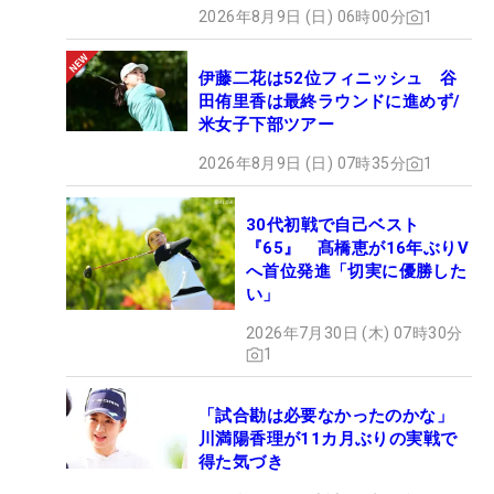
2026年8月9日 (日) 06時00分
1
伊藤二花は52位フィニッシュ 谷
田侑里香は最終ラウンドに進めず/
米女子下部ツアー
2026年8月9日 (日) 07時35分
1
30代初戦で自己ベスト
『65』 髙橋恵が16年ぶりV
へ首位発進「切実に優勝した
い」
2026年7月30日 (木) 07時30分
1
「試合勘は必要なかったのかな」
川満陽香理が11カ月ぶりの実戦で
得た気づき