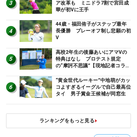
3
ア改革も ミニドラ7割で宮田成
華が初Vに王手
44歳・福田侑子がステップ最年
4
長優勝 プレーオフ制し悲願の初
V
高校2年生の後藤あいにアマVの
5
特典はなし プロテスト規定
の“摩訶不思議”【現地記者コラ
ム】
“黄金世代ルーキー”中地萌がカッ
6
コよすぎるイーグルで自己最高位
タイ 男子賞金王候補が同窓生
ランキングをもっと見る