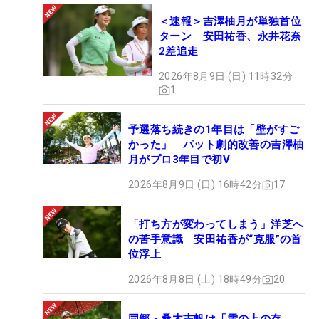
＜速報＞吉澤柚月が単独首位
ターン 安田祐香、永井花奈
2差追走
2026年8月9日 (日) 11時32分
1
予選落ち続きの1年目は「壁がすご
かった」 パット劇的改善の吉澤柚
月がプロ3年目で初V
2026年8月9日 (日) 16時42分
17
「打ち方が変わってしまう」洋芝へ
の苦手意識 安田祐香が“克服”の首
位浮上
2026年8月8日 (土) 18時49分
20