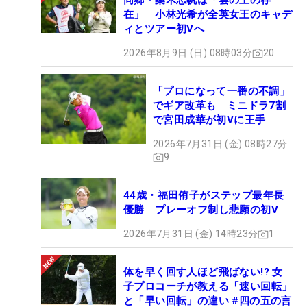
同郷・桑木志帆は「雲の上の存
在」 小林光希が全英女王のキャデ
ィとツアー初Vへ
2026年8月9日 (日) 08時03分
20
「プロになって一番の不調」
でギア改革も ミニドラ7割
で宮田成華が初Vに王手
2026年7月31日 (金) 08時27分
9
44歳・福田侑子がステップ最年長
優勝 プレーオフ制し悲願の初V
2026年7月31日 (金) 14時23分
1
体を早く回す人ほど飛ばない!? 女
子プロコーチが教える「速い回転」
と「早い回転」の違い #四の五の言