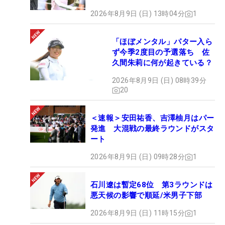
2026年8月9日 (日) 13時04分
1
「ほぼメンタル」パター入ら
ず今季2度目の予選落ち 佐
久間朱莉に何が起きている？
2026年8月9日 (日) 08時39分
20
＜速報＞安田祐香、吉澤柚月はパー
発進 大混戦の最終ラウンドがスタ
ート
2026年8月9日 (日) 09時28分
1
石川遼は暫定68位 第3ラウンドは
悪天候の影響で順延/米男子下部
2026年8月9日 (日) 11時15分
1