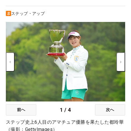
ステップ・アップ
1
/
4
前へ
次へ
ステップ史上6人目のアマチュア優勝を果たした都玲華
（撮影：GettyImages）