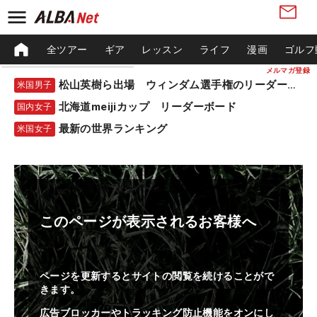
全ツアー
ギア
レッスン
ライフ
漫画
ゴルフ
メルマガ登録
松山英樹ら出場 ウィンダム選手権のリーダーボード
米国男子
北海道meijiカップ リーダーボード
国内女子
最新の世界ランキング
米国女子
このページが表示されるお客様へ
ページを更新するとサイトの閲覧を続けることがで
きます。
広告ブロッカーやトラッキング防止機能をオンにし