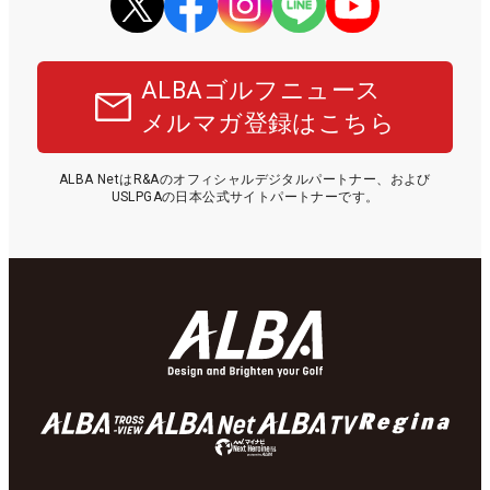
ALBAゴルフニュース
メルマガ登録はこちら
ALBA NetはR&Aのオフィシャルデジタルパートナー、および
USLPGAの日本公式サイトパートナーです。