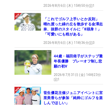
2026年8月6日 (木) 15時50分
1
「これでゴルフ上手いとか反則」
晴れ渡った緑の丘を散歩する金澤志
奈、抜群のスタイルに「8頭身！」
「可愛いにも程がある」
2026年8月6日 (木) 11時36分
3
44歳・福田侑子がステップ最
年長優勝 プレーオフ制し悲
願の初V
2026年7月31日 (金) 14時23分
1
笹生優花主催ジュニアイベントに宮
里美香らが参加「純粋にゴルフを楽
しんでほしい」