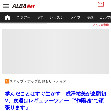
全ツアー
ギア
レッスン
ライフ
漫画
ゴルフ
メルマガ登録
あおもりレディス
ステップ・アップ
学んだことはすぐ生かす 成澤祐美が念願初
V、次週はレギュラーツアー「“作陽魂”で頑
張ります」