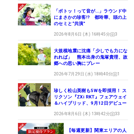
「ボトッ！って音が…」ラウンド中
にまさかの珍客!? 都玲華、頭の上
のセミと“共演”
2026年8月6日 (木) 16時45分
3
大規模地震に沈痛「少しでも力にな
れれば」 熊本出身の鬼塚貴理、故
郷への思い胸にプレー
2026年7月29日 (水) 18時40分
1
珍しく松山英樹も5Wを即採用！ ス
リクソン『ZXi RKT』フェアウェイ
＆ハイブリッド、9月12日デビュー
2026年8月6日 (木) 13時42分
33
【毎週更新】関東エリアの人