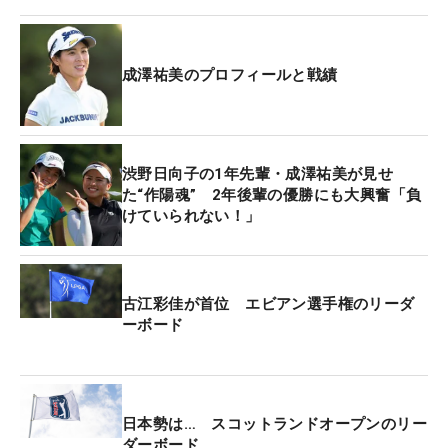
レギュラーツアー今季初参戦となった「ミネベアミ
ツミレディス」3日目に申ジエ（韓国）、菊地絵理
香というベテラン実力者とのラウンドで、苦手なパ
成澤祐美のプロフィールと戦績
ッティングを考察。いいイメージを取り入れたこと
によって、前向きにラウンドを進めることができ
た。5番では2メートル、11番では2.5メートルのパ
ーパットを沈め、終盤の猛攻につなげる。
渋野日向子の1年先輩・成澤祐美が見せ
た“作陽魂” 2年後輩の優勝にも大興奮「負
けていられない！」
“強気”がキーワード。最終日最終組はこれで3度目。
前回、前々回は惨敗に終わったが、「自分には絵里
香さんとジエさんが入っていると思うことで強気に
なれました」と、まるで優勝争いを熟知している二
古江彩佳が首位 エビアン選手権のリーダ
ーボード
人の魂が乗り移ったかのようなプレーで後続の追撃
を許さなかった。
前戦の石川の優勝ももちろん刺激になっていた。
日本勢は… スコットランドオープンのリー
「2週連続で作陽高校が優勝を飾れてよかったし、
ダーボード