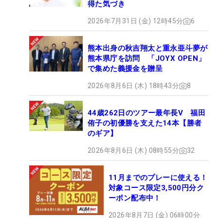
得た気づき
2026年7月31日 (金) 12時45分
6
熊本出身の秋吉翔太と重永亜斗夢が
熊本県庁を訪問 「JOYX OPEN」
で集めた義援金を贈呈
2026年8月6日 (木) 18時43分
8
44歳262日のツアー最年長V 福田
侑子の初優勝を支えた14本【勝者
のギア】
2026年8月6日 (木) 08時55分
32
11月までのプレーに使える！
対象コース限定3,500円分ク
ーポン配布中！
2026年8月7日 (金) 06時00分