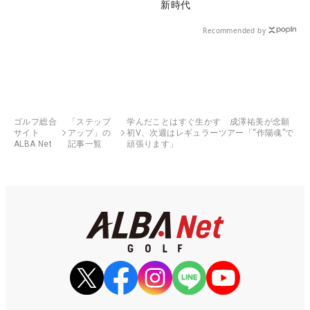
新時代
Recommended by
ゴルフ総合
「ステップ
学んだことはすぐ生かす 成澤祐美が念願
サイト
アップ」の
初V、次週はレギュラーツアー「“作陽魂”で
ALBA Net
記事一覧
頑張ります」