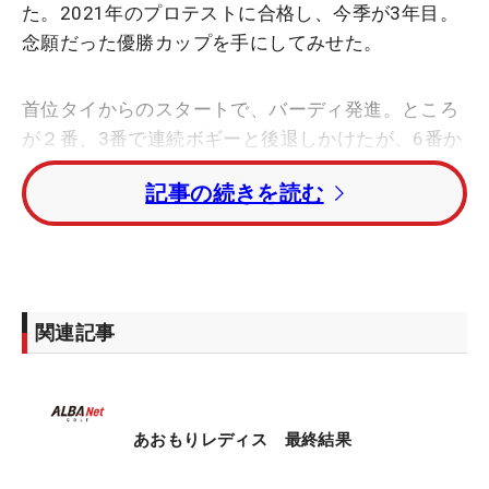
た。2021年のプロテストに合格し、今季が3年目。
念願だった優勝カップを手にしてみせた。
首位タイからのスタートで、バーディ発進。ところ
が２番、3番で連続ボギーと後退しかけたが、6番か
ら連続バーディ。後半に入ると13番までに3バーデ
記事の続きを読む
ィ。結局サンデーバックナインで5バーディ（1ボギ
ー）を奪った。終わってみれば2位に3打差をつけ
て、危なげなく優勝をたぐり寄せた。
「強気な発言もしますが、内面はネガティブなの
関連記事
で、今回も自滅するんじゃないかと不安でした」と
いう中でのスタート。その不安は序盤の連続ボギー
で顔を出しそうになったが、先週の経験が生きたと
いう。
あおもりレディス 最終結果