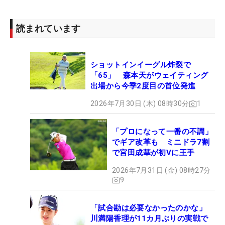
読まれています
ショットインイーグル炸裂で
「65」 森本天がウェイティング
出場から今季2度目の首位発進
2026年7月30日 (木) 08時30分
1
「プロになって一番の不調」
でギア改革も ミニドラ7割
で宮田成華が初Vに王手
2026年7月31日 (金) 08時27分
9
「試合勘は必要なかったのかな」
川満陽香理が11カ月ぶりの実戦で