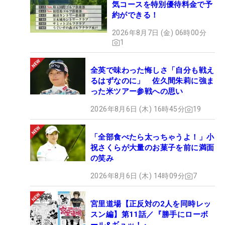
気コースを特別優待料金で予
約ができる！
2026年8月7日 (金) 06時00分
1
全英で味わった悔しさ「自分も戦え
るはずなのに」 佐久間朱莉に強ま
った米ツアー参戦への思い
2026年8月6日 (木) 16時45分
19
「全部食べたら太っちゃうよ！」小
祝さくらが大量のお菓子を前に満面
の笑み
2026年8月6日 (木) 14時09分
7
宮里道場【正反対の2人を同時レッ
スン編】第11話／『勝手にローボ