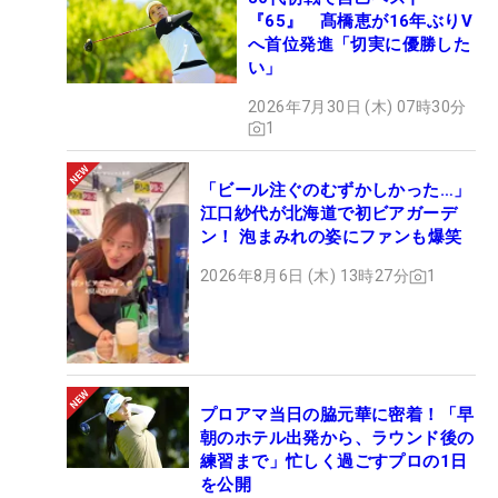
『65』 髙橋恵が16年ぶりV
へ首位発進「切実に優勝した
い」
2026年7月30日 (木) 07時30分
1
「ビール注ぐのむずかしかった…」
江口紗代が北海道で初ビアガーデ
ン！ 泡まみれの姿にファンも爆笑
2026年8月6日 (木) 13時27分
1
プロアマ当日の脇元華に密着！「早
朝のホテル出発から、ラウンド後の
練習まで」忙しく過ごすプロの1日
を公開