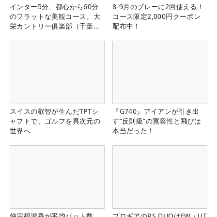
インター5分、都心から60分
8-9月のプレーに2回使える！
のフラットな美観コース。大
コース限定2,000円クーポン
栄カントリー俱楽部（千葉
配布中！
県）
スイスの叡智が生んだTPTシ
『G740』アイアンが引き出
ャフトで、ゴルフを異次元の
す“反則級”の寛容性と飛びは
世界へ
本当だった！
仲宗根澄香が平均パット数
プロギアのRS DUOはFW・UT