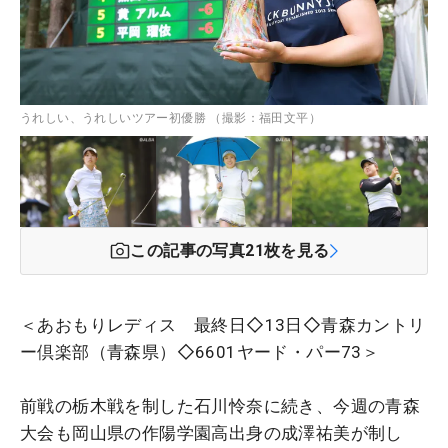
うれしい、うれしいツアー初優勝 （撮影：福田文平）
この記事の写真
21
枚を見る
＜あおもりレディス 最終日◇13日◇青森カントリ
ー倶楽部（青森県）◇6601ヤード・パー73＞
前戦の栃木戦を制した石川怜奈に続き、今週の青森
大会も岡山県の作陽学園高出身の成澤祐美が制し