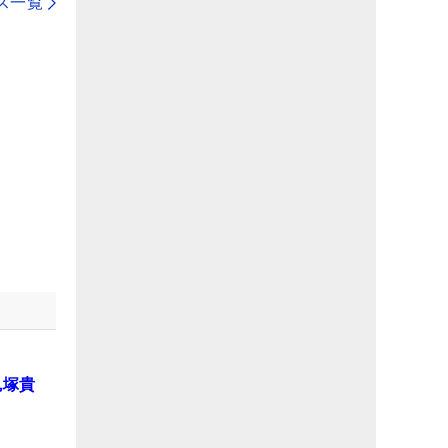
ス一覧
鬼塚貴