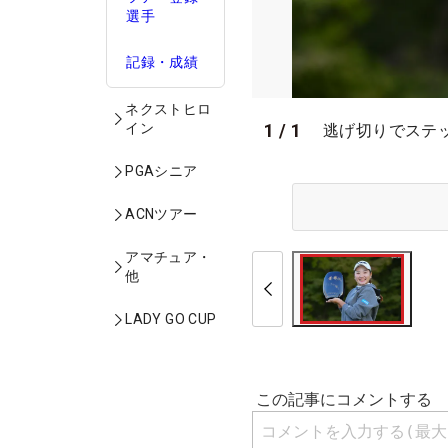
選手
記録・成績
ネクストヒロ
イン
1
/
1
逃げ切りでステ
PGAシニア
ACNツアー
アマチュア・
他
LADY GO CUP