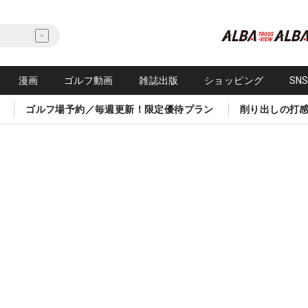
漫画
ゴルフ動画
雑誌出版
ショッピング
SN
ゴルフ場予約／毎週更新！限定優待プラン
削り出しの打