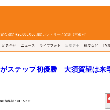
日
賞金総額
¥20,000,000
城陽カントリー倶楽部（京都府）
組み合せ
ニュース
ライブフォト
出場選手
概要など
TV
夢果がステップ初優勝 大須賀望は来
 Net編集部
/
ALBA Net