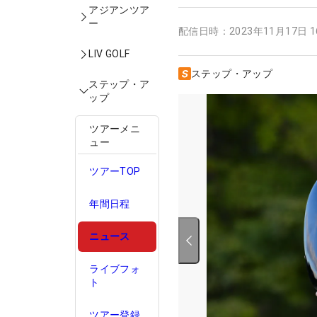
アジアンツア
ー
配信日時：
2023年11月17日 
LIV GOLF
ステップ・アップ
ステップ・ア
ップ
ツアーメニ
ュー
ツアーTOP
年間日程
ニュース
ライブフォ
ト
ツアー登録