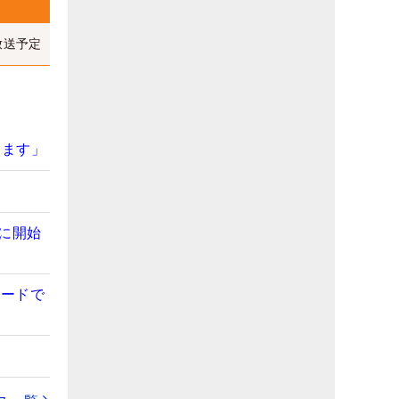
放送予定
きます」
に開始
リードで