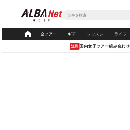
全ツアー
ギア
レッスン
ライフ
国内女子ツアー組み合わせ
注目