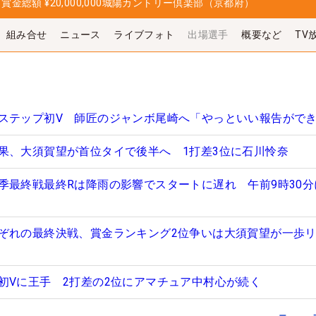
日
賞金総額
¥20,000,000
城陽カントリー倶楽部（京都府）
組み合せ
ニュース
ライブフォト
出場選手
概要など
TV
ステップ初V 師匠のジャンボ尾崎へ「やっといい報告がで
果、大須賀望が首位タイで後半へ 1打差3位に石川怜奈
季最終戦最終Rは降雨の影響でスタートに遅れ 午前9時30分
ぞれの最終決戦、賞金ランキング2位争いは大須賀望が一歩
初Vに王手 2打差の2位にアマチュア中村心が続く