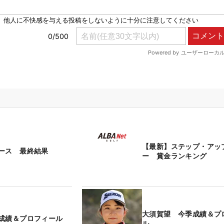
【最新】ステップ・アッ
ース 最終結果
ー 賞金ランキング
大須賀望 今季成績＆プ
成績＆プロフィール
ル