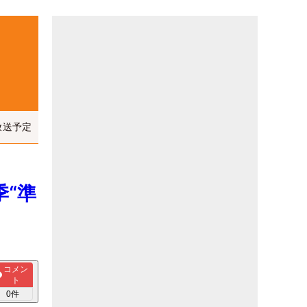
放送予定
季“準
コメン
ト
0
件