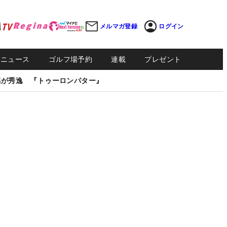
メルマガ登録
ログイン
Sニュース
ゴルフ場予約
連載
プレゼント
感が秀逸 『トゥーロンパター』