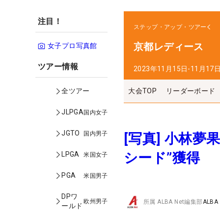
注目！
ステップ・アップ・ツアー
京都レディース
女子プロ写真館
ツアー情報
2023年11月15日-11月17
大会TOP
リーダーボード
全ツアー
JLPGA
国内女子
JGTO
国内男子
[写真] 小林
シード”獲得
LPGA
米国女子
PGA
米国男子
DPワ
欧州男子
所属
ALBA Net編集部
ALBA
ールド