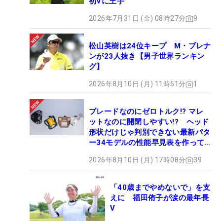
初Vに王手
2026年7月31日 (金) 08時27分
9
松山英樹は24位キープ M・ブレナ
ンが23人抜き【男子世界ランキン
グ】
2026年8月10日 (月) 11時51分
1
ブレードなのにゼロトルク!? マレ
ットなのに開閉しやすい!? ヘッド
形状だけじゃ判別できない最新パタ
ー34モデルの性能早見表を作って
みた #ギアカタログ2026
2026年8月10日 (月) 17時08分
39
「40歳までやめないで」を支
えに 福田侑子が涙の最年長
V