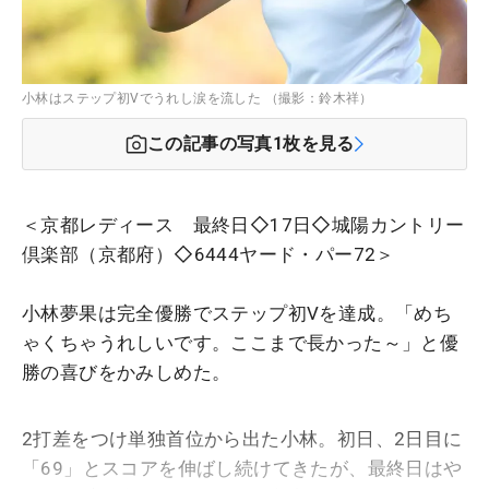
小林はステップ初Vでうれし涙を流した （撮影：鈴木祥）
この記事の写真
1
枚を見る
＜京都レディース 最終日◇17日◇城陽カントリー
倶楽部（京都府）◇6444ヤード・パー72＞
小林夢果は完全優勝でステップ初Vを達成。「めち
ゃくちゃうれしいです。ここまで長かった～」と優
勝の喜びをかみしめた。
2打差をつけ単独首位から出た小林。初日、2日目に
「69」とスコアを伸ばし続けてきたが、最終日はや