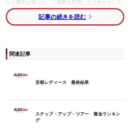
はり勝手が違った。「優勝を意識してスタートした
けど、午前中からちょっといつもと違った。パッテ
記事の続きを読む
ィングがまったく入らなくて、きょうは耐えるゴル
フになると思った。つらい一日でした」と我慢の一
日となった。
「リーダーボードを見たくなかったけど、15番で見
関連記事
て、（首位と）1打差だった。そこで2メートルのパ
ーパットを決められてホッとした」。一時は
大須賀
望に首位を明け渡したが、
15番、16番、17番とし
ぶとくパーを拾い、そして「18番セカンド地点でボ
京都レディース 最終結果
ードが見えて、（首位に）並んでいることに気づい
た」。
18番のセカンドショット。残りは100ヤードだっ
ステップ・アップ・ツアー 賞金ランキン
た。「フォロー風があったので58度のフルショット
グ
か、52度でおさえて打つのかをすごい迷ったけど、