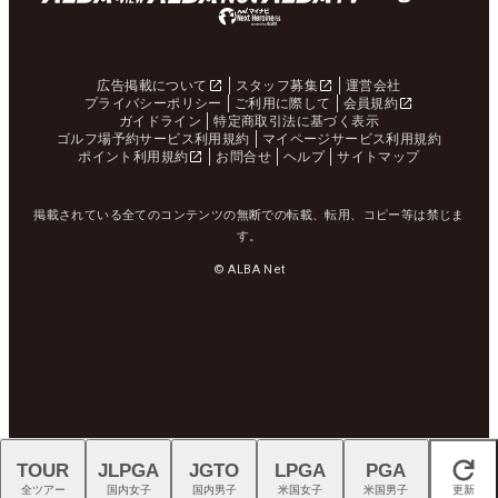
広告掲載について
スタッフ募集
運営会社
プライバシーポリシー
ご利用に際して
会員規約
ガイドライン
特定商取引法に基づく表示
ゴルフ場予約サービス利用規約
マイページサービス利用規約
ポイント利用規約
お問合せ
ヘルプ
サイトマップ
掲載されている全てのコンテンツの無断での転載、転用、コピー等は禁じま
す。
© ALBA Net
TOUR
JLPGA
JGTO
LPGA
PGA
閉じる
全ツアー
国内女子
国内男子
米国女子
米国男子
更新