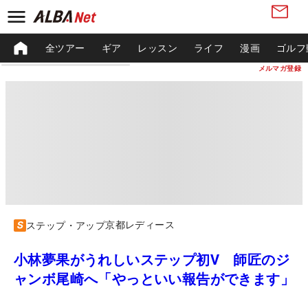
全ツアー
ギア
レッスン
ライフ
漫画
ゴルフ
メルマガ登録
京都レディース
ステップ・アップ
小林夢果がうれしいステップ初V 師匠のジ
ャンボ尾崎へ「やっといい報告ができます」