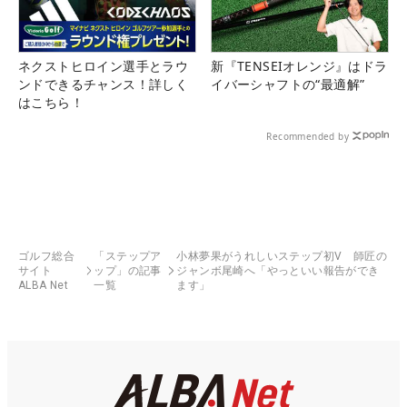
ネクストヒロイン選手とラウ
新『TENSEIオレンジ』はドラ
ンドできるチャンス！詳しく
イバーシャフトの“最適解”
はこちら！
Recommended by
ゴルフ総合
「ステップア
小林夢果がうれしいステップ初V 師匠の
サイト
ップ」の記事
ジャンボ尾崎へ「やっといい報告ができ
ALBA Net
一覧
ます」