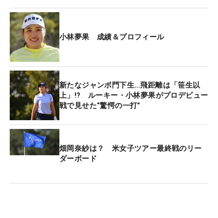
キャディさんに『しっかり打ったほうがいいよ』と
言われて、ちゃんと52度を握れた。キャディさんの
アドバイスがカギになりました」と最後はキャディ
小林夢果 成績＆プロフィール
の助言もあり、信じて打つことができた。
そして迎えた18番のバーディパット。「入れたら勝
新たなジャンボ門下生…飛距離は「笹生以
つことが分かっていて、ピン位置もここで合格した
上」!? ルーキー・小林夢果がプロデビュー
プロテストの最終日とほとんど同じに感じのところ
戦で見せた“驚愕の一打”
に切ってあった。乗ったところもほぼ同じライン。
テストのときは外してしまったので、それを思い出
した。一緒に回っている2人が長いパットを先に決
畑岡奈紗は？ 米女子ツアー最終戦のリー
めたので、私も外せない、打ちたくないと正直思っ
ダーボード
てしまって、打つまでに時間がかかりました」と21
年に行われた最終プロテストが走馬灯のように浮か
び、重圧が何重にものしかかった。