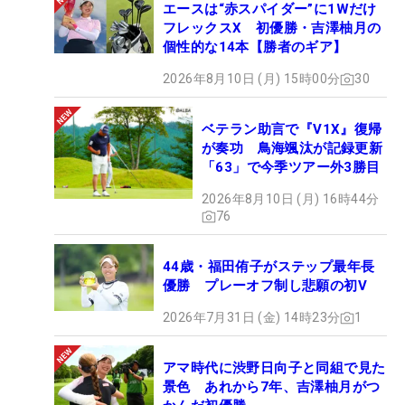
エースは“赤スパイダー”に1Wだけ
ァイナル（11月28～12月1日、静岡県・葛城ゴルフ
フレックスX 初優勝・吉澤柚月の
倶楽部 宇刈C）からの出場が可能となった。
個性的な14本【勝者のギア】
2026年8月10日 (月) 15時00分
30
「
QTでは30位以内に絶対入りたい。今週の波が続
いてくれればいいけど、もういくしかないという気
ベテラン助言で『V1X』復帰
持ちしかないと思っています。気持ちが大事。来年
が奏功 鳥海颯汰が記録更新
はJLPGAツアーで戦いたいけど、まだまだレベルが
「63」で今季ツアー外3勝目
全然足りないので、もっとショットを磨いて、ショ
2026年8月10日 (月) 16時44分
ートゲームも磨いていきたいです」。気持ちはすで
76
に次なる戦いへと向いている。
44歳・福田侑子がステップ最年長
優勝 プレーオフ制し悲願の初V
2026年7月31日 (金) 14時23分
1
アマ時代に渋野日向子と同組で見た
景色 あれから7年、吉澤柚月がつ