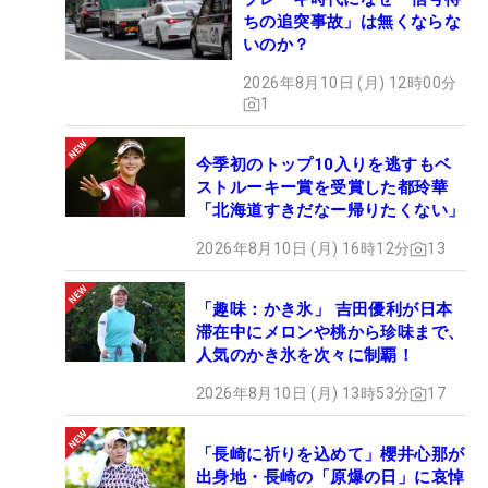
ちの追突事故」は無くならな
いのか？
2026年8月10日 (月) 12時00分
1
今季初のトップ10入りを逃すもベ
ストルーキー賞を受賞した都玲華
「北海道すきだなー帰りたくない」
2026年8月10日 (月) 16時12分
13
「趣味：かき氷」 吉田優利が日本
滞在中にメロンや桃から珍味まで、
人気のかき氷を次々に制覇！
2026年8月10日 (月) 13時53分
17
「長崎に祈りを込めて」櫻井心那が
出身地・長崎の「原爆の日」に哀悼