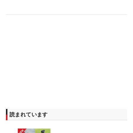
「手の震えはなかったけど、足の震えはずっとあっ
た。でも上りのラインでショートしてプレーオフは
カッコ悪いので、しっかり打とうと思った」と、覚
悟を決めて打った上りのパットは見事にカップイ
ン。「入ったときは、『やっと優勝できたー』っ
て。いろんなことを思い出して、うれしくて涙が出
ました」と緊張から解放された小林は、うれしさの
あまり涙を流し、グリーン上で座り込んだ。
これまでジャンボの門下生として腕を磨いてきた。
「『優勝できました』と、やっといい報告ができま
す。ファイナルQTの前に報告に行こうと思います。
ドキドキです」と初優勝の喜びはもちろん、師匠の
ジャンボ尾崎へ吉報を届けることがきるのが、何よ
りうれしい。
読まれています
今回の優勝によってファーストQTが免除となり、フ