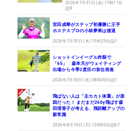
2026年7月31日 (金) 17時11分
9
宮田成華がステップ初優勝に王手
ホステスプロの小林夢果は後退
2026年7月30日 (木) 15時25分
1
ショットインイーグル炸裂で
「65」 森本天がウェイティング
出場から今季2度目の首位発進
2026年7月30日 (木) 08時30分
1
飛ばない人は「左カカト体重」が原
因だった！ まだまだ260y飛ばす森
田理香子が考える、飛距離アップの
新常識
2026年8月10日 (月) 12時00分
67