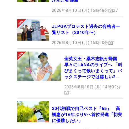
かんだ初優勝
2026年8月10日 (月) 16時48分
27
JLPGAプロテスト過去の合格者一
覧リスト（2010年〜）
2026年8月10日 (月) 16時00分
1
全英女王・桑木志帆が帰国
早々にLANAのライブへ 「叫
びまくって歌いまくって」バ
ックステージでは嬉しい2シ
ョットも！
2026年8月10日 (月) 14時09分
1
30代初戦で自己ベスト『65』 髙
橋恵が16年ぶりVへ首位発進「切実
に優勝したい」