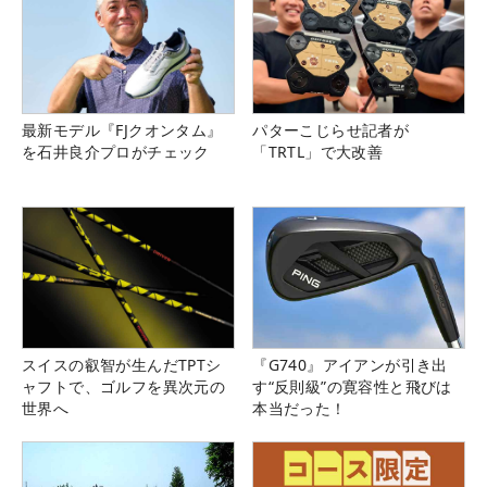
最新モデル『FJクオンタム』
パターこじらせ記者が
を石井良介プロがチェック
「TRTL」で大改善
スイスの叡智が生んだTPTシ
『G740』アイアンが引き出
ャフトで、ゴルフを異次元の
す“反則級”の寛容性と飛びは
世界へ
本当だった！