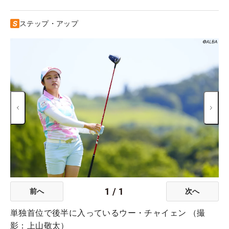
ステップ・アップ
1
/
1
前へ
次へ
単独首位で後半に入っているウー・チャイェン （撮
影：上山敬太）