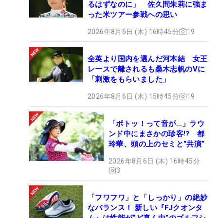
るはずなのに」 佐久間朱莉に強ま
った米ツアー参戦への思い
2026年8月6日 (木) 16時45分
19
全英より国内を選んだ河本結 女王
レースで離されるも桑木志帆のVに
「刺激をもらいました」
2026年8月6日 (木) 15時45分
19
「ボトッ！って音が…」ラウ
ンド中にまさかの珍客!? 都
玲華、頭の上のセミと“共演”
2026年8月6日 (木) 16時45分
3
「フワフワ」と「しっかり」の絶妙
なバランス！ 新しい『FJクオンタ
ム』は性能が“ど真ん中”のゴルフシ