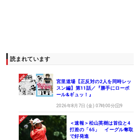
読まれています
宮里道場【正反対の2人を同時レッ
スン編】第11話／『勝手にローボ
ール&ギュッ！』
2026年8月7日 (金) 07時00分
9
＜速報＞松山英樹は首位と4
打差の「65」 イーグル奪取
で好発進