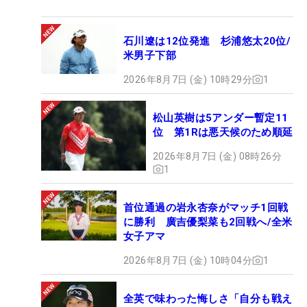
石川遼は12位発進 杉浦悠太20位/
米男子下部
2026年8月7日 (金) 10時29分
1
松山英樹は5アンダー暫定11
位 第1Rは悪天候のため順延
2026年8月7日 (金) 08時26分
1
首位通過の岩永杏奈がマッチ1回戦
に勝利 廣吉優梨菜も2回戦へ/全米
女子アマ
2026年8月7日 (金) 10時04分
1
全英で味わった悔しさ「自分も戦え