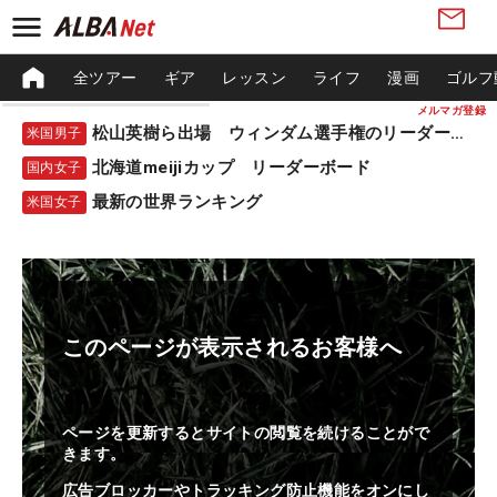
全ツアー
ギア
レッスン
ライフ
漫画
ゴルフ
メルマガ登録
松山英樹ら出場 ウィンダム選手権のリーダーボード
米国男子
北海道meijiカップ リーダーボード
国内女子
最新の世界ランキング
米国女子
このページが表示されるお客様へ
ページを更新するとサイトの閲覧を続けることがで
きます。
広告ブロッカーやトラッキング防止機能をオンにし