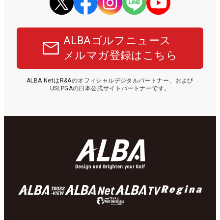
ALBAゴルフニュース
メルマガ登録はこちら
ALBA NetはR&Aのオフィシャルデジタルパートナー、および
USLPGAの日本公式サイトパートナーです。