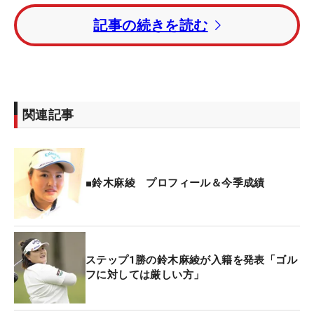
優勝インタビューでつらかったこの4年間について
記事の続きを読む
触れられると、涙がこぼれ落ちた。「めちゃくちゃ
うれしいです。2勝目まで、長く感じたけど、今週
の3日間の方が長く感じるぐらい。特にきょうの後
半からは、ものすごく長く感じました」と栄冠まで
長い長い一週間を思い、感情がこみ上げた。
関連記事
その最高潮が、前半で首位に立って迎えたハーフタ
ーン。「トイレに行ってカギを締めたとき、その手
がガタガタ震えていた。落ち着いてプレーしている
■鈴木麻綾 プロフィール＆今季成績
つもりだったので、自分でもビックリでした」。だ
が、これまで失敗してきたときとは違った。「でも
緊張している自分を受け入れることができた。優勝
ではなく目標スコアを目指して頑張った」。やるべ
ステップ1勝の鈴木麻綾が入籍を発表「ゴル
フに対しては厳しい方」
きことに集中することで、雑念を振り払った。
結婚したことも、優勝にプラスに働いた。「結婚も