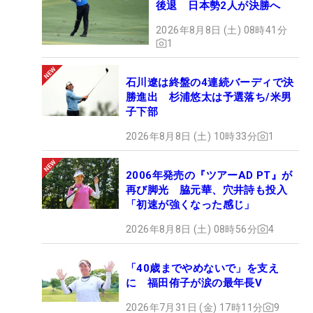
後退 日本勢2人が決勝へ
2026年8月8日 (土) 08時41分
1
石川遼は終盤の4連続バーディで決
勝進出 杉浦悠太は予選落ち/米男
子下部
2026年8月8日 (土) 10時33分
1
2006年発売の『ツアーAD PT』が
再び脚光 脇元華、穴井詩も投入
「初速が強くなった感じ」
2026年8月8日 (土) 08時56分
4
「40歳までやめないで」を支え
に 福田侑子が涙の最年長V
2026年7月31日 (金) 17時11分
9