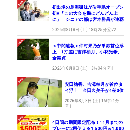
初出場の鳥海颯汰が岩手県オープン
初V「この大会を機にどんどん上
に」 シニアの部は宮本勝昌が連覇
2026年8月8日 (土) 18時25分
72
＜中間速報＞仲村果乃が単独首位浮
上 1打差に吉澤柚月、小林光希、
全美貞
2026年8月8日 (土) 13時04分
1
安田祐香、吉澤柚月が首位タ
イ浮上 金田久美子が1差3位
2026年8月8日 (土) 16時21分
1
4日間の期間限定配布！11月までの
プレーに2回使える1,500円＆1,000