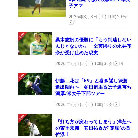
子アマ
2026年8月8日 (土) 10時20分
1
桑木志帆の優勝に「もう到達しない
んじゃないか」 全英帰りの永井花
奈が受け止めた現実
2026年8月8日 (土) 10時30分
19
伊藤二花は「69」と巻き返し決勝
進出圏内へ 谷田侑里香は予選落ち
濃厚/米女子下部ツアー
2026年8月8日 (土) 10時15分
1
「打ち方が変わってしまう」洋芝へ
の苦手意識 安田祐香が“克服”の首
位浮上