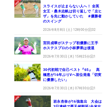
スライスが止まらない人へ！ 全英
女王・桑木志帆は切り返しで「左ヒ
ザ」を先に動かしていた #優勝者
のスイング
2026年8月8日 (土) 12時00分
32
宮田成華がステップ初優勝に王手
ホステスプロの小林夢果は後退
2026年7月30日 (木) 15時25分
1
30代初戦で自己ベスト『65』 髙
橋恵が16年ぶりVへ首位発進「切実
に優勝したい」
2026年7月30日 (木) 07時30分
1
岩永杏奈が16強進出 大会は
3日連続で悪天候順延/全米女