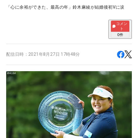
「心に余裕ができた、最高の年」鈴木麻綾が結婚後初Vに涙
コメン
ト
0
件
配信日時：
2021年8月27日 17時48分