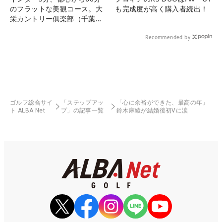
のフラットな美観コース。大
も完成度が高く購入者続出！
栄カントリー俱楽部（千葉
県）
Recommended by
ゴルフ総合サイ
「ステップアッ
「心に余裕ができた、最高の年」
ト ALBA Net
プ」の記事一覧
鈴木麻綾が結婚後初Vに涙