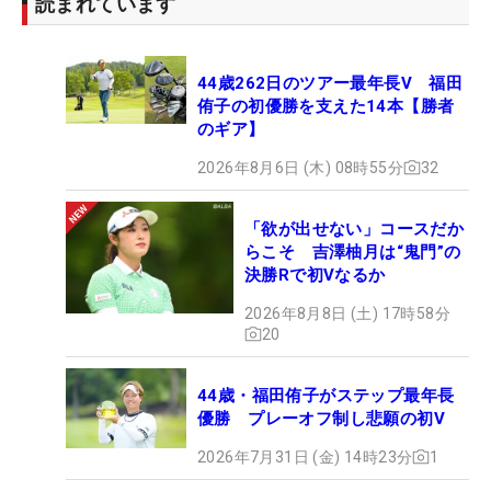
読まれています
44歳262日のツアー最年長V 福田
侑子の初優勝を支えた14本【勝者
のギア】
2026年8月6日 (木) 08時55分
32
「欲が出せない」コースだか
らこそ 吉澤柚月は“鬼門”の
決勝Rで初Vなるか
2026年8月8日 (土) 17時58分
20
44歳・福田侑子がステップ最年長
優勝 プレーオフ制し悲願の初V
2026年7月31日 (金) 14時23分
1