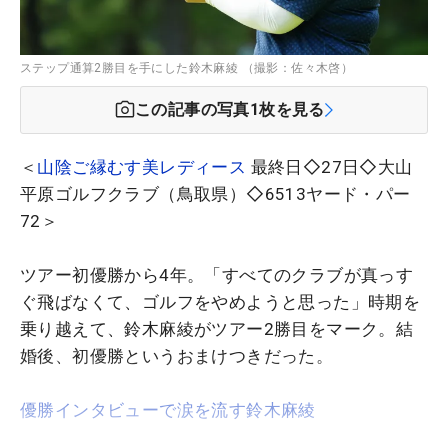
ステップ通算2勝目を手にした鈴木麻綾 （撮影：佐々木啓）
この記事の写真
1
枚を見る
＜
山陰ご縁むす美レディース
最終日◇27日◇大山
平原ゴルフクラブ（鳥取県）◇6513ヤード・パー
72＞
ツアー初優勝から4年。「すべてのクラブが真っす
ぐ飛ばなくて、ゴルフをやめようと思った」時期を
乗り越えて、鈴木麻綾がツアー2勝目をマーク。結
婚後、初優勝というおまけつきだった。
優勝インタビューで涙を流す鈴木麻綾