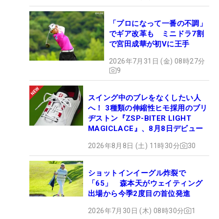
「プロになって一番の不調」
でギア改革も ミニドラ7割
で宮田成華が初Vに王手
2026年7月31日 (金) 08時27分
9
スイング中のブレをなくしたい人
へ！ 3種類の伸縮性ヒモ採用のブリ
ヂストン『ZSP-BITER LIGHT
MAGICLACE』、8月8日デビュー
2026年8月8日 (土) 11時30分
30
ショットインイーグル炸裂で
「65」 森本天がウェイティング
出場から今季2度目の首位発進
2026年7月30日 (木) 08時30分
1