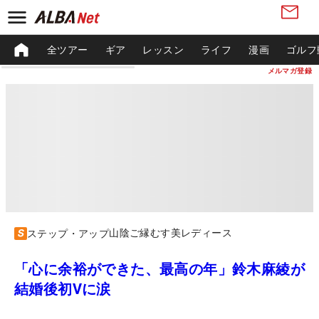
全ツアー
ギア
レッスン
ライフ
漫画
ゴルフ
メルマガ登録
山陰ご縁むす美レディース
ステップ・アップ
「心に余裕ができた、最高の年」鈴木麻綾が
結婚後初Vに涙