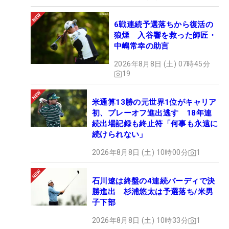
6戦連続予選落ちから復活の
狼煙 入谷響を救った師匠・
中嶋常幸の助言
2026年8月8日 (土) 07時45分
19
米通算13勝の元世界1位がキャリア
初、プレーオフ進出逃す 18年連
続出場記録も終止符「何事も永遠に
続けられない」
2026年8月8日 (土) 10時00分
1
石川遼は終盤の4連続バーディで決
勝進出 杉浦悠太は予選落ち/米男
子下部
2026年8月8日 (土) 10時33分
1