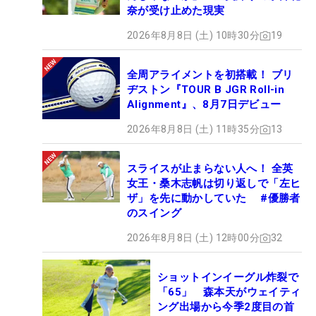
奈が受け止めた現実
2026年8月8日 (土) 10時30分
19
全周アライメントを初搭載！ ブリ
ヂストン『TOUR B JGR Roll-in
Alignment』、8月7日デビュー
2026年8月8日 (土) 11時35分
13
スライスが止まらない人へ！ 全英
女王・桑木志帆は切り返しで「左ヒ
ザ」を先に動かしていた #優勝者
のスイング
2026年8月8日 (土) 12時00分
32
ショットインイーグル炸裂で
「65」 森本天がウェイティ
ング出場から今季2度目の首