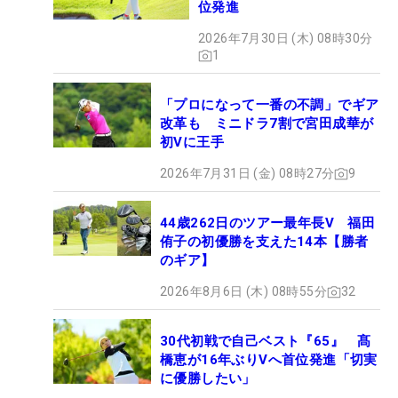
位発進
2026年7月30日 (木) 08時30分
1
「プロになって一番の不調」でギア
改革も ミニドラ7割で宮田成華が
初Vに王手
2026年7月31日 (金) 08時27分
9
44歳262日のツアー最年長V 福田
侑子の初優勝を支えた14本【勝者
のギア】
2026年8月6日 (木) 08時55分
32
30代初戦で自己ベスト『65』 髙
橋恵が16年ぶりVへ首位発進「切実
に優勝したい」