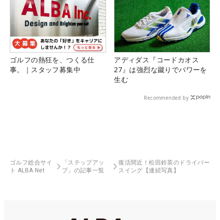
ゴルフの熱狂を、つくる仕
アディダス『コードカオス
事。｜スタッフ募集中
27』は強烈な蹴りでパワーを
生む
Recommended by
ゴルフ総合サイ
「ステップアッ
復活間近！松田鈴英のドライバー
ト ALBA Net
プ」の記事一覧
スイング【連続写真】