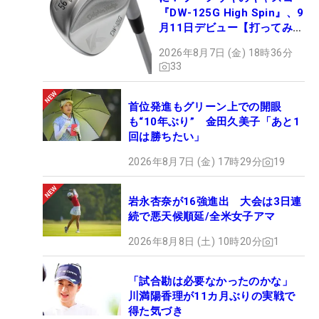
『DW-125G High Spin』、9
月11日デビュー【打ってみ
た】
2026年8月7日 (金) 18時36分
33
首位発進もグリーン上での開眼
も“10年ぶり” 金田久美子「あと1
回は勝ちたい」
2026年8月7日 (金) 17時29分
19
岩永杏奈が16強進出 大会は3日連
続で悪天候順延/全米女子アマ
2026年8月8日 (土) 10時20分
1
「試合勘は必要なかったのかな」
川満陽香理が11カ月ぶりの実戦で
得た気づき