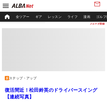
全ツアー
ギア
レッスン
ライフ
漫画
ゴルフ
メルマガ登録
ステップ・アップ
復活間近！松田鈴英のドライバースイング
【連続写真】