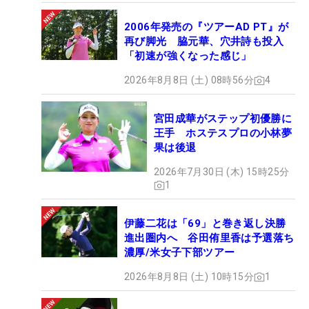
2006年発売の『ツアーAD PT』が
再び脚光 脇元華、穴井詩も投入
「初速が強くなった感じ」
2026年8月8日 (土) 08時56分
4
宮田成華がステップ初優勝に
王手 ホステスプロの小林夢
果は後退
2026年7月30日 (木) 15時25分
1
伊藤二花は「69」と巻き返し決勝
進出圏内へ 谷田侑里香は予選落ち
濃厚/米女子下部ツアー
2026年8月8日 (土) 10時15分
1