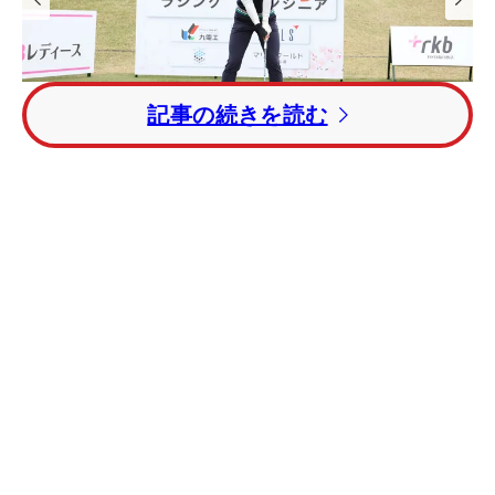
記事の続きを読む
1
/
27
松田鈴英のドライバースイング （撮影：福田文平）