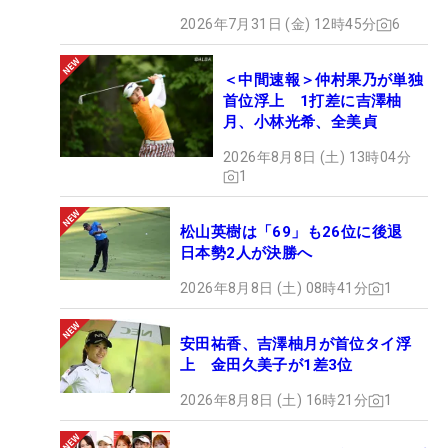
2026年7月31日 (金) 12時45分
6
＜中間速報＞仲村果乃が単独
首位浮上 1打差に吉澤柚
月、小林光希、全美貞
2026年8月8日 (土) 13時04分
1
松山英樹は「69」も26位に後退
日本勢2人が決勝へ
2026年8月8日 (土) 08時41分
1
安田祐香、吉澤柚月が首位タイ浮
上 金田久美子が1差3位
2026年8月8日 (土) 16時21分
1