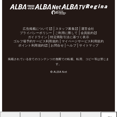
広告掲載について
スタッフ募集
運営会社
プライバシーポリシー
ご利用に際して
会員規約
ガイドライン
特定商取引法に基づく表示
ゴルフ場予約サービス利用規約
マイページサービス利用規約
ポイント利用規約
お問合せ
ヘルプ
サイトマップ
掲載されている全てのコンテンツの無断での転載、転用、コピー等は禁じま
す。
© ALBA Net