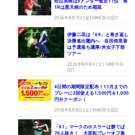
松山英樹は5アンダー暫定11位 第
1Rは悪天候のため順延
2026年8月7日 (金) 08時26分
1
伊藤二花は「69」と巻き返し
決勝進出圏内へ 谷田侑里香
は予選落ち濃厚/米女子下部
ツアー
2026年8月8日 (土) 10時15分
1
4日間の期間限定配布！11月までの
プレーに2回使える1,500円＆1,000
円分クーポン！
2026年8月8日 (土) 06時00分
2
「61」マークのホスラーは勝てば
70人抜き！ 大逆転プレーオフ進