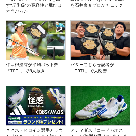
す“反則級”の寛容性と飛びは
を石井良介プロがチェック
本当だった！
仲宗根澄香が平均パット数
パターこじらせ記者が
『TRTL』で6人抜き！
「TRTL」で大改善
ネクストヒロイン選手とラウ
アディダス『コードカオス