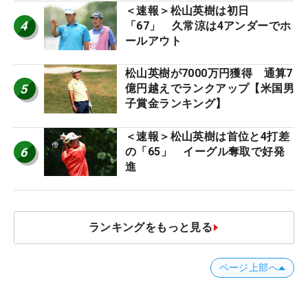
＜速報＞松山英樹は初日
4
「67」 久常涼は4アンダーでホ
ールアウト
松山英樹が7000万円獲得 通算7
5
億円越えでランクアップ【米国男
子賞金ランキング】
＜速報＞松山英樹は首位と4打差
6
の「65」 イーグル奪取で好発
進
ランキングをもっと見る
ページ上部へ