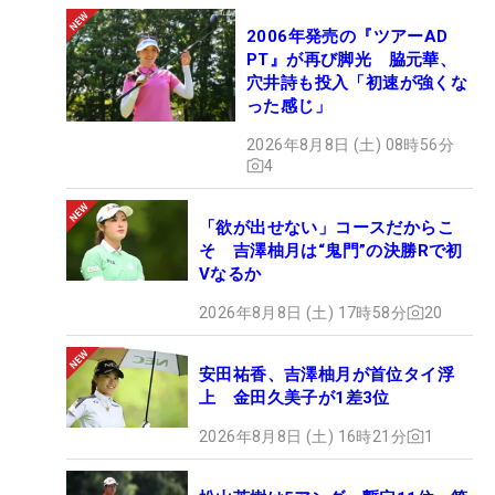
2006年発売の『ツアーAD
PT』が再び脚光 脇元華、
穴井詩も投入「初速が強くな
った感じ」
2026年8月8日 (土) 08時56分
4
「欲が出せない」コースだからこ
そ 吉澤柚月は“鬼門”の決勝Rで初
Vなるか
2026年8月8日 (土) 17時58分
20
安田祐香、吉澤柚月が首位タイ浮
上 金田久美子が1差3位
2026年8月8日 (土) 16時21分
1