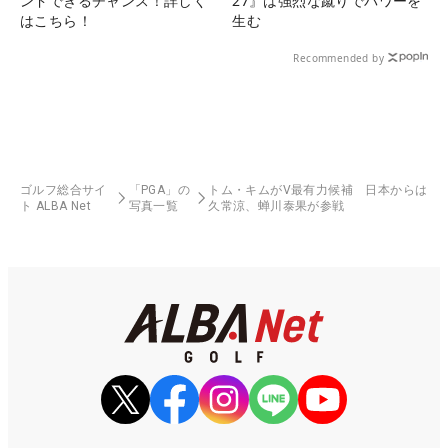
ンドできるチャンス！詳しく
27』は強烈な蹴りでパワーを
はこちら！
生む
Recommended by
ゴルフ総合サイ
「PGA」の
トム・キムがV最有力候補 日本からは
ト ALBA Net
写真一覧
久常涼、蝉川泰果が参戦