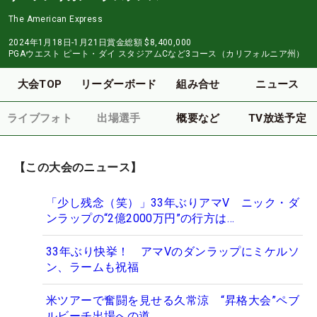
The American Express
2024年1月18日-1月21日
賞金総額
$8,400,000
PGAウエスト ピート・ダイ スタジアムCなど3コース（カリフォルニア州）
大会TOP
リーダーボード
組み合せ
ニュース
ライブフォト
出場選手
概要など
TV放送予定
【この大会のニュース】
「少し残念（笑）」33年ぶりアマV ニック・ダ
ンラップの“2億2000万円”の行方は…
33年ぶり快挙！ アマVのダンラップにミケルソ
ン、ラームも祝福
米ツアーで奮闘を見せる久常涼 “昇格大会”ペブ
ルビーチ出場への道