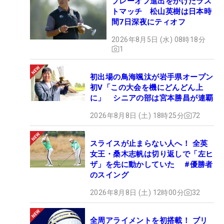
プレーオフ進出をかけたラス
トマッチ 松山英樹は日本時
間7日深夜にティオフ
2026年8月5日 (水) 08時18分
1
初出場の鳥海颯汰が岩手県オープン
初V「この大会を機にどんどん上
に」 シニアの部は宮本勝昌が連覇
2026年8月8日 (土) 18時25分
72
スライスが止まらない人へ！ 全英
女王・桑木志帆は切り返しで「左ヒ
ザ」を先に動かしていた #優勝者
のスイング
2026年8月8日 (土) 12時00分
32
全周アライメントを初搭載！ ブリ