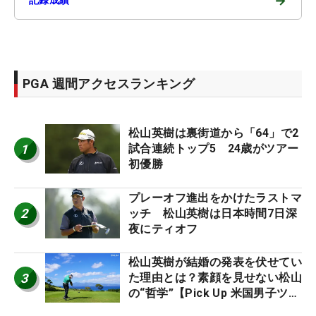
→
PGA 週間アクセスランキング
松山英樹は裏街道から「64」で2
1
試合連続トップ5 24歳がツアー
初優勝
プレーオフ進出をかけたラストマ
2
ッチ 松山英樹は日本時間7日深
夜にティオフ
松山英樹が結婚の発表を伏せてい
3
た理由とは？素顔を見せない松山
の“哲学”【Pick Up 米国男子ツア
ー十大ニュース】