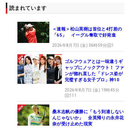
読まれています
＜速報＞松山英樹は首位と4打差の
「65」 イーグル奪取で好発進
2026年8月7日 (金) 06時59分
1
ゴルフウェアとは一味違うギ
ャップにノックアウト！ ファ
ンが惚れ直した「ドレス姿が
完璧すぎる女子プロ」神10
2026年8月7日 (金) 19時45分
111
桑木志帆の優勝に「もう到達しない
んじゃないか」 全英帰りの永井花
奈が受け止めた現実