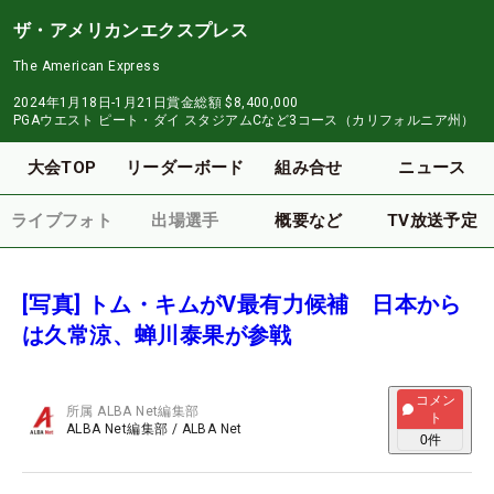
ザ・アメリカンエクスプレス
The American Express
2024年1月18日-1月21日
賞金総額
$8,400,000
PGAウエスト ピート・ダイ スタジアムCなど3コース（カリフォルニア州）
大会TOP
リーダーボード
組み合せ
ニュース
ライブフォト
出場選手
概要など
TV放送予定
[写真] トム・キムがV最有力候補 日本から
は久常涼、蝉川泰果が参戦
コメン
所属
ALBA Net編集部
ト
ALBA Net編集部
/
ALBA Net
0
件