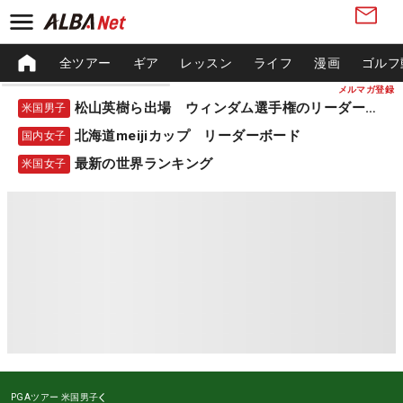
全ツアー
ギア
レッスン
ライフ
漫画
ゴルフ
メルマガ登録
松山英樹ら出場 ウィンダム選手権のリーダーボード
米国男子
北海道meijiカップ リーダーボード
国内女子
最新の世界ランキング
米国女子
PGAツアー
米国男子