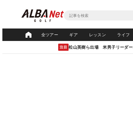
全ツアー
ギア
レッスン
ライフ
松山英樹ら出場 米男子リーダー
注目