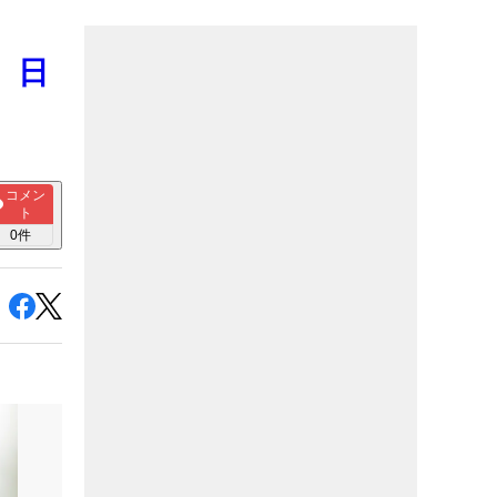
、日
コメン
ト
0
件