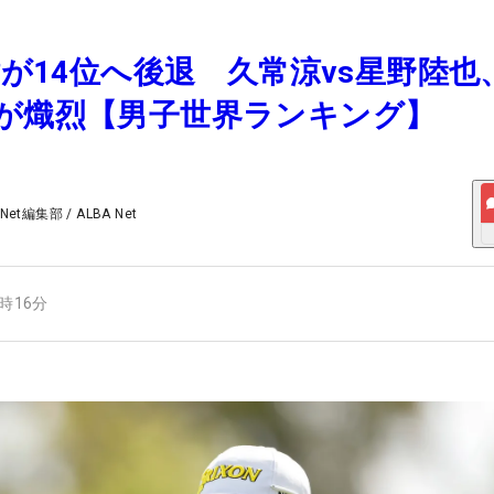
英樹が14位へ後退 久常涼vs星野陸也
いが熾烈【男子世界ランキング】
 Net編集部
/
ALBA Net
6時16分