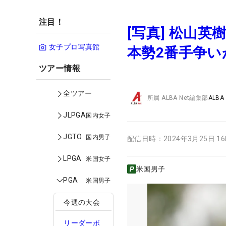
注目！
[写真] 松山
女子プロ写真館
本勢2番手争
ツアー情報
全ツアー
所属
ALBA Net編集部
ALBA
JLPGA
国内女子
JGTO
国内男子
配信日時：
2024年3月25日 1
LPGA
米国女子
米国男子
PGA
米国男子
今週の大会
リーダーボ