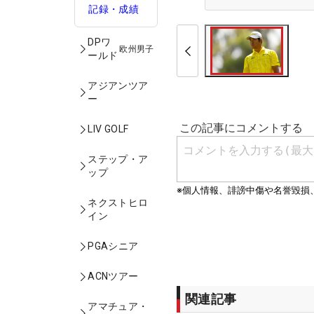
記録・成績
DPワ
欧州男子
ールド
アジアンツア
ー
LIV GOLF
ステップ・ア
ップ
ネクストヒロ
イン
PGAシニア
ACNツアー
関連記事
アマチュア・