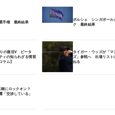
ポルシェ シンガポール
選手権 最終結果
ク 最終結果
ぶりの復活V ピータ
タイガー・ウッズが「マ
ティの知られざる慣習
ズ」参戦へ 出場リスト
コラム】
ねる
山英樹にロックオン？
露「交渉している」