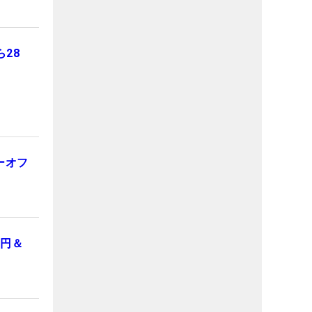
28
ーオフ
0円＆