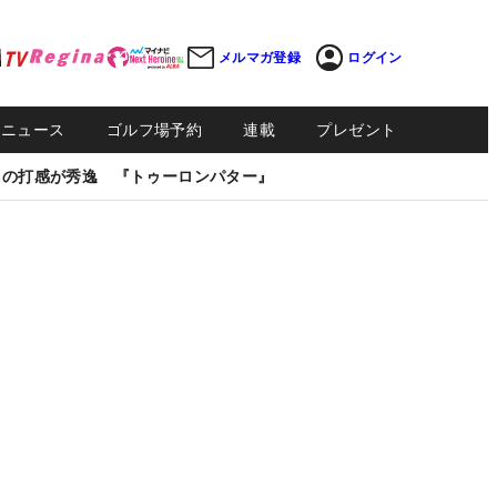
メルマガ登録
ログイン
Sニュース
ゴルフ場予約
連載
プレゼント
しの打感が秀逸 『トゥーロンパター』