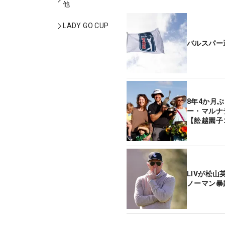
他
LADY GO CUP
バルスパー
8年4か月
ー・マルナ
【舩越園子
LIVが松
ノーマン暴