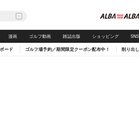
漫画
ゴルフ動画
雑誌出版
ショッピング
SN
ボード
ゴルフ場予約／期間限定クーポン配布中！
削り出