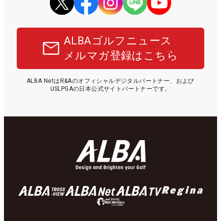
ALBAゴルフニュース
メルマガ登録はこちら
ALBA NetはR&Aのオフィシャルデジタルパートナー、および
USLPGAの日本公式サイトパートナーです。