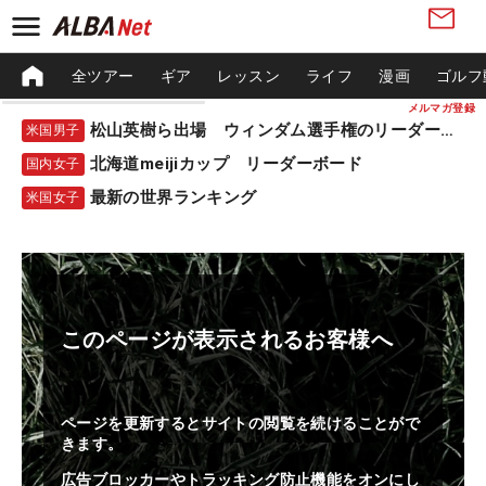
全ツアー
ギア
レッスン
ライフ
漫画
ゴルフ
メルマガ登録
松山英樹ら出場 ウィンダム選手権のリーダーボード
米国男子
北海道meijiカップ リーダーボード
国内女子
最新の世界ランキング
米国女子
このページが表示されるお客様へ
ページを更新するとサイトの閲覧を続けることがで
きます。
広告ブロッカーやトラッキング防止機能をオンにし