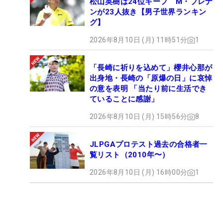
松山英樹は24位キープ M・ブレナ
ンが23人抜き【男子世界ランキン
グ】
2026年8月10日 (月) 11時51分
1
「長崎に祈りを込めて」櫻井心那が
出身地・長崎の「原爆の日」に哀悼
の意を表明 「当たり前に生活でき
ていることに感謝」
2026年8月10日 (月) 15時56分
8
JLPGAプロテスト過去の合格者一
覧リスト（2010年〜）
2026年8月10日 (月) 16時00分
1