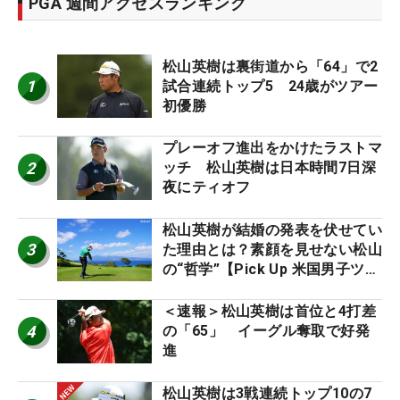
PGA 週間アクセスランキング
松山英樹は裏街道から「64」で2
1
試合連続トップ5 24歳がツアー
初優勝
プレーオフ進出をかけたラストマ
2
ッチ 松山英樹は日本時間7日深
夜にティオフ
松山英樹が結婚の発表を伏せてい
3
た理由とは？素顔を見せない松山
の“哲学”【Pick Up 米国男子ツア
ー十大ニュース】
＜速報＞松山英樹は首位と4打差
4
の「65」 イーグル奪取で好発
進
松山英樹は3戦連続トップ10の7