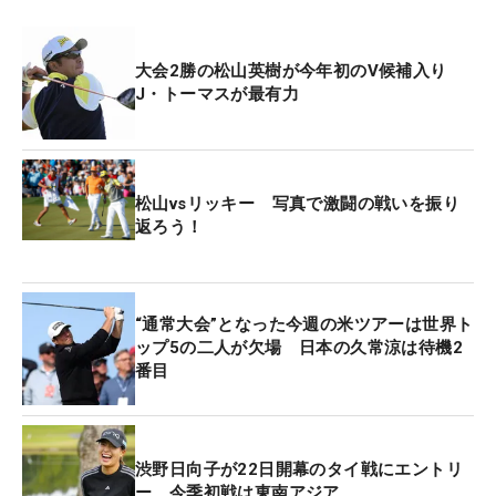
大会2勝の松山英樹が今年初のV候補入り
J・トーマスが最有力
松山vsリッキー 写真で激闘の戦いを振り
返ろう！
“通常大会”となった今週の米ツアーは世界ト
ップ5の二人が欠場 日本の久常涼は待機2
番目
渋野日向子が22日開幕のタイ戦にエントリ
ー 今季初戦は東南アジア