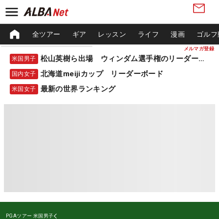
全ツアー
ギア
レッスン
ライフ
漫画
ゴルフ
メルマガ登録
松山英樹ら出場 ウィンダム選手権のリーダーボード
米国男子
北海道meijiカップ リーダーボード
国内女子
最新の世界ランキング
米国女子
PGAツアー
米国男子