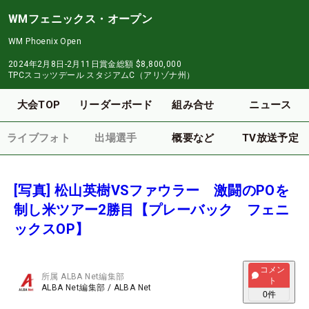
WMフェニックス・オープン
WM Phoenix Open
2024年2月8日-2月11日
賞金総額
$8,800,000
TPCスコッツデール スタジアムC（アリゾナ州）
大会TOP
リーダーボード
組み合せ
ニュース
ライブフォト
出場選手
概要など
TV放送予定
[写真] 松山英樹VSファウラー 激闘のPOを
制し米ツアー2勝目【プレーバック フェニ
ックスOP】
コメン
所属
ALBA Net編集部
ト
ALBA Net編集部
/
ALBA Net
0
件