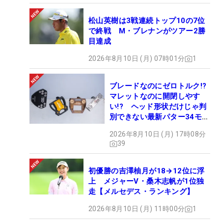
松山英樹は3戦連続トップ10の7位
で終戦 M・ブレナンがツアー2勝
目達成
2026年8月10日 (月) 07時01分
1
ブレードなのにゼロトルク!?
マレットなのに開閉しやす
い!? ヘッド形状だけじゃ判
別できない最新パター34モデ
ルの性能早見表を作ってみた
2026年8月10日 (月) 17時08分
#ギアカタログ2026
39
初優勝の吉澤柚月が18→12位に浮
上 メジャーV・桑木志帆が1位独
走【メルセデス・ランキング】
2026年8月10日 (月) 11時00分
1