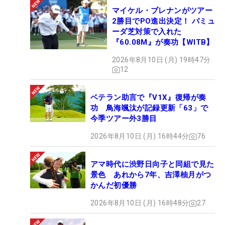
マイケル・ブレナンがツアー
2勝目でPO進出決定！ バミュ
ーダ芝対策で入れた
『60.08M』が奏功【WITB】
2026年8月10日 (月) 19時47分
12
ベテラン助言で『V1X』復帰が奏
功 鳥海颯汰が記録更新「63」で
今季ツアー外3勝目
2026年8月10日 (月) 16時44分
76
アマ時代に渋野日向子と同組で見た
景色 あれから7年、吉澤柚月がつ
かんだ初優勝
2026年8月10日 (月) 16時48分
27