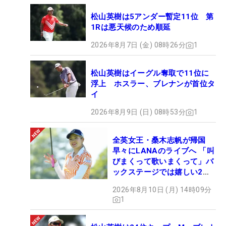
松山英樹は5アンダー暫定11位 第
1Rは悪天候のため順延
2026年8月7日 (金) 08時26分
1
松山英樹はイーグル奪取で11位に
浮上 ホスラー、ブレナンが首位タ
イ
2026年8月9日 (日) 08時53分
1
全英女王・桑木志帆が帰国
早々にLANAのライブへ 「叫
びまくって歌いまくって」バ
ックステージでは嬉しい2シ
ョットも！
2026年8月10日 (月) 14時09分
1