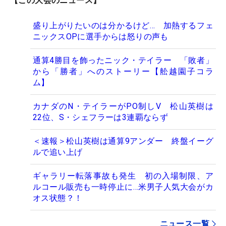
【この大会のニュース】
盛り上がりたいのは分かるけど… 加熱するフェ
ニックスOPに選手からは怒りの声も
通算4勝目を飾ったニック・テイラー 「敗者」
から「勝者」へのストーリー【舩越園子コラ
ム】
カナダのN・テイラーがPO制しV 松山英樹は
22位、S・シェフラーは3連覇ならず
＜速報＞松山英樹は通算9アンダー 終盤イーグ
ルで追い上げ
ギャラリー転落事故も発生 初の入場制限、ア
ルコール販売も一時停止に…米男子人気大会がカ
オス状態？！
ニュース一覧