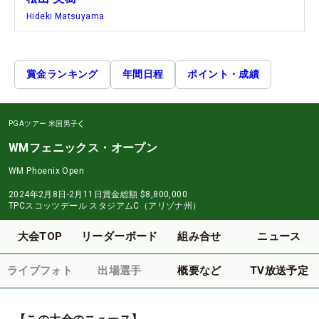
Hideki Matsuyama
賞金ランキング
年間日程
ポイント・成績
PGAツアー
米国男子
WMフェニックス・オープン
WM Phoenix Open
2024年2月8日-2月11日
賞金総額
$8,800,000
TPCスコッツデール スタジアムC（アリゾナ州）
大会TOP
リーダーボード
組み合せ
ニュース
ライブフォト
出場選手
概要など
TV放送予定