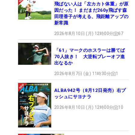
飛ばない人は「左カカト体重」が原
因だった！ まだまだ260y飛ばす森
田理香子が考える、飛距離アップの
新常識
2026年8月10日 (月) 12時00分
67
「61」マークのホスラーは勝てば
70人抜き！ 大逆転プレーオフ進
出なるか
2026年8月7日 (金) 11時30分
1
ALBA942号（8月12日発売）右プ
ッシュにサヨナラ
2026年8月10日 (月) 12時00分
10