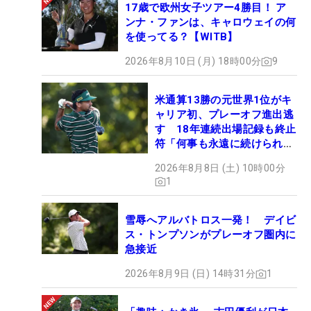
17歳で欧州女子ツアー4勝目！ ア
ンナ・ファンは、キャロウェイの何
を使ってる？【WITB】
2026年8月10日 (月) 18時00分
9
米通算13勝の元世界1位がキ
ャリア初、プレーオフ進出逃
す 18年連続出場記録も終止
符「何事も永遠に続けられな
い」
2026年8月8日 (土) 10時00分
1
雪辱へアルバトロス一発！ デイビ
ス・トンプソンがプレーオフ圏内に
急接近
2026年8月9日 (日) 14時31分
1