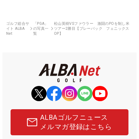
ゴルフ総合サ
「PGA」
松山英樹VSファウラー 激闘のPOを制し米
イト ALBA
の写真一
ツアー2勝目【プレーバック フェニックス
Net
覧
OP】
ALBAゴルフニュース
メルマガ登録はこちら