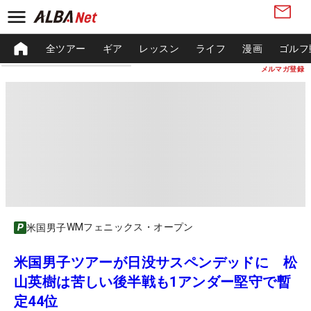
全ツアー
ギア
レッスン
ライフ
漫画
ゴルフ
メルマガ登録
WMフェニックス・オープン
米国男子
米国男子ツアーが日没サスペンデッドに 松
山英樹は苦しい後半戦も1アンダー堅守で暫
定44位