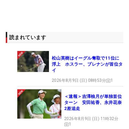
読まれています
松山英樹はイーグル奪取で11位に
浮上 ホスラー、ブレナンが首位タ
イ
2026年8月9日 (日) 08時53分
1
＜速報＞吉澤柚月が単独首位
ターン 安田祐香、永井花奈
2差追走
2026年8月9日 (日) 11時32分
1