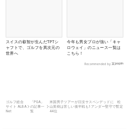
スイスの叡智が生んだTPTシ
今年も男女プロが強い「キャ
ャフトで、ゴルフを異次元の
ロウェイ」のニュース一覧は
世界へ
こちら！
Recommended by
ゴルフ総合
「PGA」
米国男子ツアーが日没サスペンデッドに 松
サイト ALBA
の記事一
山英樹は苦しい後半戦も1アンダー堅守で暫定
Net
覧
44位