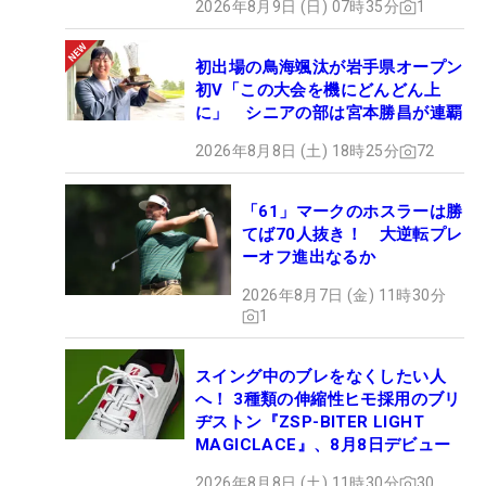
2026年8月9日 (日) 07時35分
1
初出場の鳥海颯汰が岩手県オープン
初V「この大会を機にどんどん上
に」 シニアの部は宮本勝昌が連覇
2026年8月8日 (土) 18時25分
72
「61」マークのホスラーは勝
てば70人抜き！ 大逆転プレ
ーオフ進出なるか
2026年8月7日 (金) 11時30分
1
スイング中のブレをなくしたい人
へ！ 3種類の伸縮性ヒモ採用のブリ
ヂストン『ZSP-BITER LIGHT
MAGICLACE』、8月8日デビュー
2026年8月8日 (土) 11時30分
30