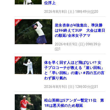
位浮上
2026年8月8日 (土) 18時49分
20
岩永杏奈が4強進出、準決勝
は9H終えて3UP 大会は連日
の順延/全米女子アマ
2026年8月9日 (日) 09時39分
1
体を早く回す人ほど飛ばない!? 女
子プロコーチが教える「速い回転」
と「早い回転」の違い #四の五の言
わず振り氣れ
2026年8月9日 (日) 12時00分
31
松山英樹は5アンダー暫定11位 第
1Rは悪天候のため順延