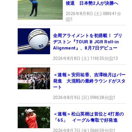
後退 日本勢2人が決勝へ
2026年8月8日 (土) 08時41分
1
全周アライメントを初搭載！ ブリ
ヂストン『TOUR B JGR Roll-in
Alignment』、8月7日デビュー
2026年8月8日 (土) 11時35分
13
＜速報＞安田祐香、吉澤柚月はパー
発進 大混戦の最終ラウンドがスタ
ート
2026年8月9日 (日) 09時28分
1
＜速報＞松山英樹は首位と4打差の
「65」 イーグル奪取で好発進
2026年8月7日 (金) 06時59分
1