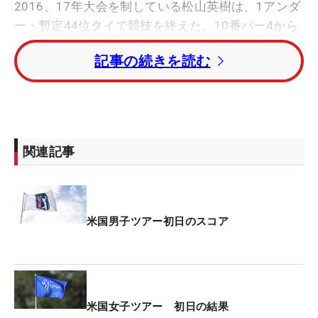
2016、17年大会を制している松山英樹は、1アンダ
ー・暫定44位タイで競技を終えた。
10番パー4から
スタートすると、13番パー5ではバンカーからの3打
記事の続きを読む
目を寄せてバーディを奪うと、流れに乗り、15番パ
ー5、そして17番でも伸ばし、前半は3アンダーとし
た。
後半は、2番パー4ではアプローチが寄らずこの日初
関連記事
めてのボギーを叩くも、3番パー5から連続バーディ
を決めて、スコアを伸ばしていった。しかし、6番
で3パットを喫すると、ここから流れが悪くなり、7
番、8番ではアプローチで寄せきれず3連続ボギーを
米国男子ツアー初日のスコア
喫した。それでも
5バーディ・4ボギーの「70」で回
り、1アンダーを堅守した。
そして、久常涼は3バーディ・5ボギーで「73」のラ
米国女子ツアー 初日の結果
ウンド。2オーバー・暫定92位タイとしている。