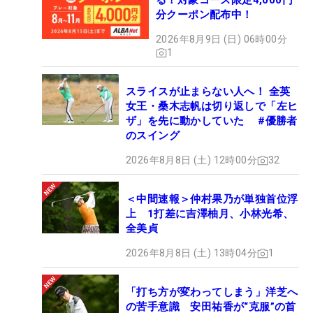
る！対象コース限定4,000円
分クーポン配布中！
2026年8月9日 (日) 06時00分
1
スライスが止まらない人へ！ 全英
女王・桑木志帆は切り返しで「左ヒ
ザ」を先に動かしていた #優勝者
のスイング
2026年8月8日 (土) 12時00分
32
＜中間速報＞仲村果乃が単独首位浮
上 1打差に吉澤柚月、小林光希、
全美貞
2026年8月8日 (土) 13時04分
1
「打ち方が変わってしまう」洋芝へ
の苦手意識 安田祐香が“克服”の首