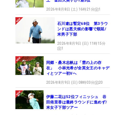
上 金田久美子が1差3位
2026年8月8日 (土) 16時21分
1
石川遼は暫定68位 第3ラウ
ンドは悪天候の影響で順延/
米男子下部
2026年8月9日 (日) 11時15分
1
同郷・桑木志帆は「雲の上の存
在」 小林光希が全英女王のキャデ
ィとツアー初Vへ
2026年8月9日 (日) 08時03分
20
伊藤二花は52位フィニッシュ 谷
田侑里香は最終ラウンドに進めず/
米女子下部ツアー