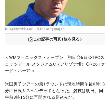
松山英樹は暫定44位 （撮影：GettyImages）
この記事の写真
1
枚を見る
＜WMフェニックス・オープン 初日◇6日◇TPCス
コッツデール スタジアムC（アリゾナ州）◇7261ヤ
ード・パー71＞
米国男子ツアーの第1ラウンドは現地時間午後6時13
分に日没サスペンデッドとなった。競技は明日、同
午前8時15分に再開される見込みだ。