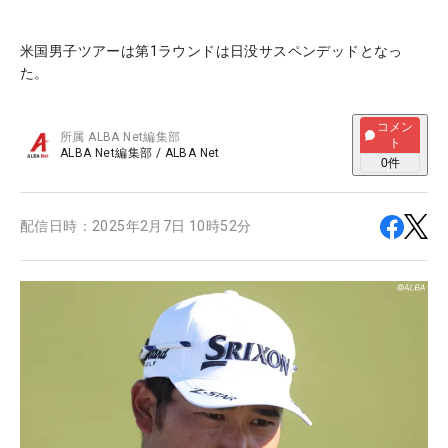
米国男子ツアーは第1ラウンドは日没サスペンデッドとなっ
た。
コメン
所属
ALBA Net編集部
ト
ALBA Net編集部
/
ALBA Net
0
件
配信日時：
2025年2月7日 10時52分