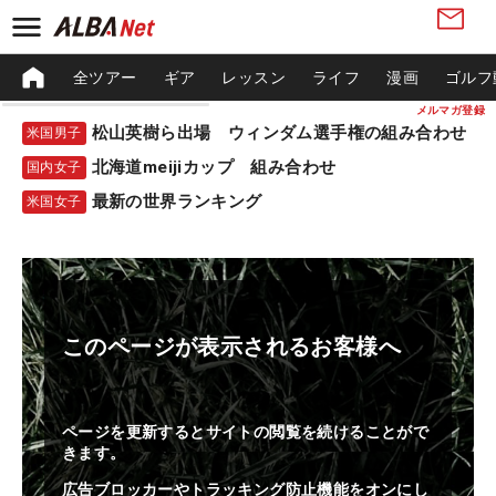
全ツアー
ギア
レッスン
ライフ
漫画
ゴルフ
メルマガ登録
松山英樹ら出場 ウィンダム選手権の組み合わせ
米国男子
北海道meijiカップ 組み合わせ
国内女子
最新の世界ランキング
米国女子
このページが表示されるお客様へ
ページを更新するとサイトの閲覧を続けることがで
きます。
広告ブロッカーやトラッキング防止機能をオンにし