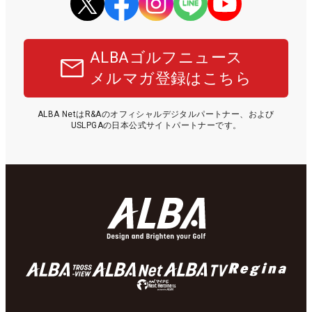
ALBAゴルフニュース
メルマガ登録はこちら
ALBA NetはR&Aのオフィシャルデジタルパートナー、および
USLPGAの日本公式サイトパートナーです。