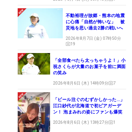
不動裕理が故郷・熊本の地震
に心痛「自然が怖いな」 被
災地を思い過去2勝の戦いへ
2026年8月7日 (金) 07時50分
19
「全部食べたら太っちゃうよ！」小
祝さくらが大量のお菓子を前に満面
の笑み
2026年8月6日 (木) 14時09分
7
「ビール注ぐのむずかしかった…」
江口紗代が北海道で初ビアガーデ
ン！ 泡まみれの姿にファンも爆笑
2026年8月6日 (木) 13時27分
1