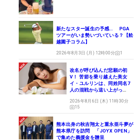
新たなスター誕生の予感… PGA
ツアーがいま勢いづいている？【舩
越園子コラム】
2026年8月3日 (月) 12時00分
1
改名が呼び込んだ悲願の初
V！ 苦節を乗り越えた美女
イ・ユルリンは、同姓同名7
人の混戦から這い上がっ
た“新星ヒロイン”
2026年8月6日 (木) 11時30分
15
熊本出身の秋吉翔太と重永亜斗夢が
熊本県庁を訪問 「JOYX OPEN」
で集めた義援金を贈呈