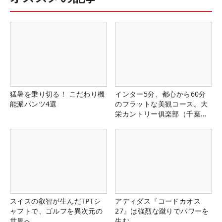
猛暑を乗り切る！ こだわり機
インター5分、都心から60分
能派パンツ4選
のフラットな美観コース。大
栄カントリー俱楽部（千葉
県）
スイスの叡智が生んだTPTシ
アディダス『コードカオス
ャフトで、ゴルフを異次元の
27』は強烈な蹴りでパワーを
世界へ
生む