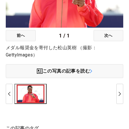
1
/
1
前へ
次へ
メダル報奨金を寄付した松山英樹 （撮影：
GettyImages）
この写真の記事を読む
この記事のタグ