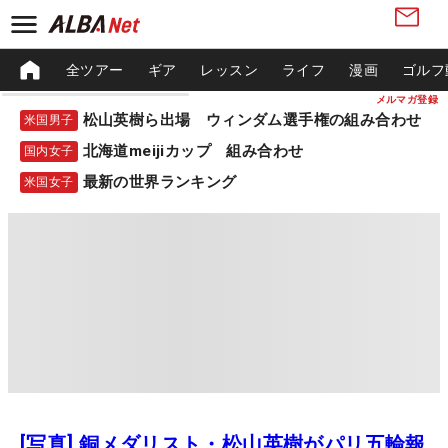
全ツアー
ギア
レッスン
ライフ
漫画
ゴルフ
メルマガ登録
松山英樹ら出場 ウィンダム選手権の組み合わせ
米国男子
北海道meijiカップ 組み合わせ
国内女子
最新の世界ランキング
米国女子
[写真] 銅メダリスト・松山英樹がパリ五輪報