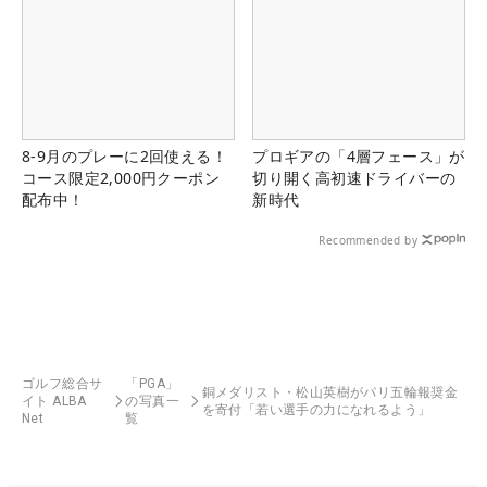
8-9月のプレーに2回使える！
プロギアの「4層フェース」が
コース限定2,000円クーポン
切り開く高初速ドライバーの
配布中！
新時代
Recommended by
ゴルフ総合サ
「PGA」
銅メダリスト・松山英樹がパリ五輪報奨金
イト ALBA
の写真一
を寄付「若い選手の力になれるよう」
Net
覧