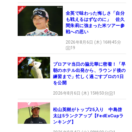
全英で味わった悔しさ「自分
も戦えるはずなのに」 佐久
間朱莉に強まった米ツアー参
戦への思い
2026年8月6日 (木) 16時45分
19
プロアマ当日の脇元華に密着！「早
朝のホテル出発から、ラウンド後の
練習まで」忙しく過ごすプロの1日
を公開
2026年8月6日 (木) 15時50分
1
松山英樹がトップ25入り 中島啓
太は5ランクアップ【FedExCupラ
ンキング】