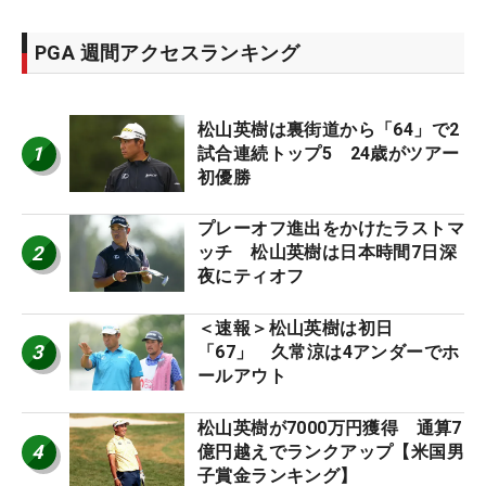
PGA 週間アクセスランキング
松山英樹は裏街道から「64」で2
1
試合連続トップ5 24歳がツアー
初優勝
プレーオフ進出をかけたラストマ
2
ッチ 松山英樹は日本時間7日深
夜にティオフ
＜速報＞松山英樹は初日
3
「67」 久常涼は4アンダーでホ
ールアウト
松山英樹が7000万円獲得 通算7
4
億円越えでランクアップ【米国男
子賞金ランキング】