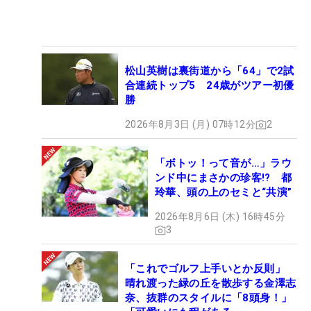
松山英樹は裏街道から「64」で2試
合連続トップ5 24歳がツアー初優
勝
2026年8月3日 (月) 07時12分
2
「ボトッ！って音が…」ラウ
ンド中にまさかの珍客!? 都
玲華、頭の上のセミと“共演”
2026年8月6日 (木) 16時45分
3
「これでゴルフ上手いとか反則」
晴れ渡った緑の丘を散歩する金澤志
奈、抜群のスタイルに「8頭身！」