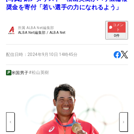
奨金を寄付「若い選手の力になれるよう」
コメン
所属
ALBA Net編集部
ト
ALBA Net編集部
/
ALBA Net
0
件
配信日時：
2024年9月10日 14時45分
#
松山英樹
米国男子