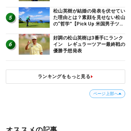
松山英樹が結婚の発表を伏せてい
5
た理由とは？素顔を見せない松山
の“哲学”【Pick Up 米国男子ツア
ー十大ニュース】
好調の松山英樹は3番手にランク
6
イン レギュラーツアー最終戦の
優勝予想発表
ランキングをもっと見る
ページ上部へ
オススメの記事